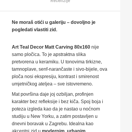
Recenzije
Ne moraš otići u galeriju – dovoljno je
pogledati vlastiti zid.
Art Teal Decor Matt Carving 80x160
nije
samo pločica. To je apstraktna slika
pretvorena u keramiku. U tonovima tirkizne,
tamnoplave, senf-narančaste i sivo-bijele, ova
ploča nosi ekspresiju, kontrast i smirenost
umjetničkog ateljea – sve istovremeno.
Mat površina daje joj ozbiljan, profinjen
karakter bez refleksije i bez kiča. Spoj boja i
poteza izgleda kao da je nastao u noćnom
studiju u New Yorku, a zatim postavljen u
dnevni boravak u Zagrebu. Idealna kao
akcentni zid u
modernim
,
urbanim
,