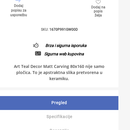
Dodaj
Dodaj na
popisu za
popis
usporedbu
želja
SKU:
1670P991GW00D
Brza i sigurna isporuka
Sigurna web kupovina
Art Teal Decor Matt Carving 80x160 nije samo
pločica. To je apstraktna slika pretvorena u
keramiku.
Pregled
Specifikacije