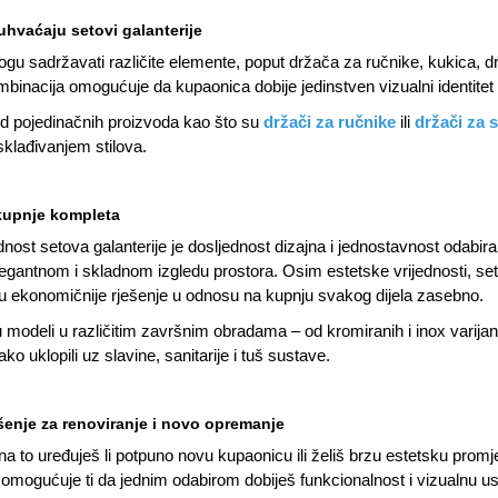
uhvaćaju setovi galanterije
gu sadržavati različite elemente, poput držača za ručnike, kukica, drž
inacija omogućuje da kupaonica dobije jedinstven vizualni identitet i
od pojedinačnih proizvoda kao što su
držači za ručnike
ili
držači za 
klađivanjem stilova.
kupnje kompleta
nost setova galanterije je dosljednost dizajna i jednostavnost odabi
legantnom i skladnom izgledu prostora. Osim estetske vrijednosti, set
ju ekonomičnije rješenje u odnosu na kupnju svakog dijela zasebno.
 modeli u različitim završnim obradama – od kromiranih i inox varijanti
ako uklopili uz slavine, sanitarije i tuš sustave.
šenje za renoviranje i novo opremanje
na to uređuješ li potpuno novu kupaonicu ili želiš brzu estetsku prom
omogućuje ti da jednim odabirom dobiješ funkcionalnost i vizualnu u