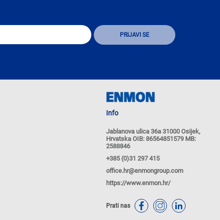
Info
Jablanova ulica 36a 31000 Osijek,
Hrvatska OIB: 86564851579 MB:
2588846
+385 (0)31 297 415
office.hr@enmongroup.com
https://www.enmon.hr/
Prati nas