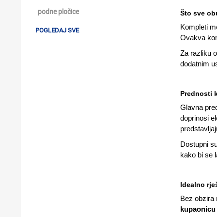
podne pločice
Što sve ob
Kompleti mo
POGLEDAJ SVE
Ovakva komb
Za razliku 
dodatnim us
Prednosti 
Glavna pred
doprinosi e
predstavlja
Dostupni su
kako bi se l
Idealno rje
Bez obzira 
kupaonicu