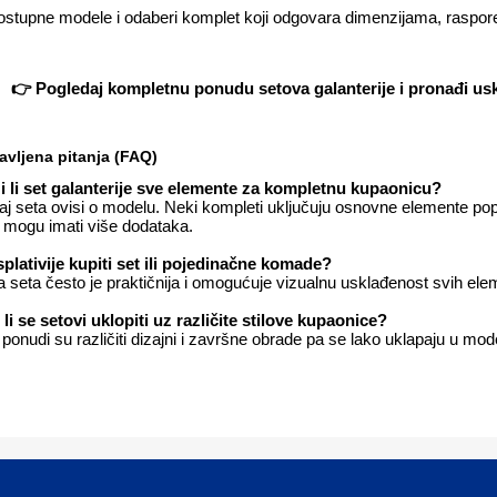
ostupne modele i odaberi komplet koji odgovara dimenzijama, raspored
👉 Pogledaj kompletnu ponudu setova galanterije i pronađi us
avljena pitanja (FAQ)
i li set galanterije sve elemente za kompletnu kupaonicu?
j seta ovisi o modelu. Neki kompleti uključuju osnovne elemente poput
 mogu imati više dodataka.
isplativije kupiti set ili pojedinačne komade?
 seta često je praktičnija i omogućuje vizualnu usklađenost svih el
li se setovi uklopiti uz različite stilove kupaonice?
ponudi su različiti dizajni i završne obrade pa se lako uklapaju u moder