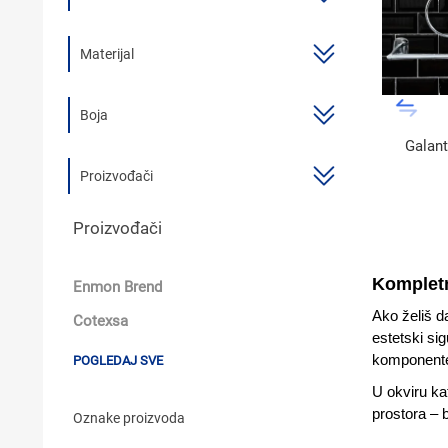
BOJLER
Materijal
KUPAONSKI NAMJEŠTAJ I OGLEDALA
KERAMIČARSKI MATERIJALI
Boja
Galant
ALATI ZA INSTALACIJU I UGRADNJU
Proizvođači
KUPAONSKA GALANTERIJA
Proizvođači
ODVOD VODE
LAJSNE ZA PLOČICE
Kompletn
Enmon Brend
NAMJEŠTAJ
Ako želiš d
Cotexsa
estetski si
SVI PROIZVODI
komponente 
POGLEDAJ SVE
U okviru ka
prostora – 
Oznake proizvoda