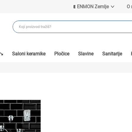
ENMON Zemlje
O
ENMON SRB
ENMON BIH
ENMON HR
ENMON MKD
 ↘
Saloni keramike
Pločice
Slavine
Sanitarije