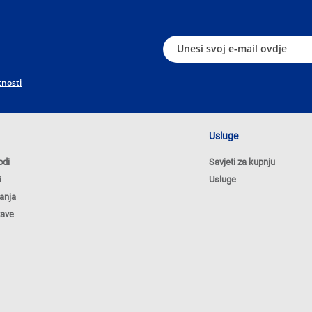
tnosti
Usluge
odi
Savjeti za kupnju
i
Usluge
anja
tave