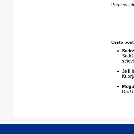
Pregledaj d
Često post
Sadrž
Sadrža
setovi
Je li 
Kupnja
Mogu 
Da. U 