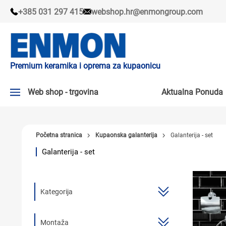
+385 031 297 415
webshop.hr@enmongroup.com
Premium keramika i oprema za kupaonicu
Web shop - trgovina
Aktualna Ponuda
AKTUALNA PONUDA ↘
Početna stranica
Kupaonska galanterija
Galanterija - set
PLOČICE
Galanterija - set
SLAVINE
KADE I KABINE
Kategorija
SANITARIJE
TUŠEVI
Montaža