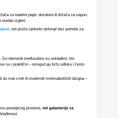
ača za toaletni papir, dozatora ili držača za sapun.
 uredan izgled.
sapun
, set pruža cjelovito rješenje bez potrebe za
ra. Svi elementi međusobno su usklađeni, što
ovi su i praktični – omogućuju bržu odluku i često
 do mat crnih ili modernih minimalističkih dizajna –
jenu postojećeg prostora,
set galanterije za
sklađenost.