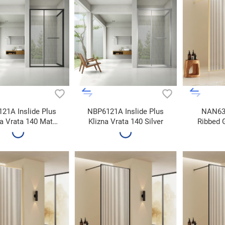
21A Inslide Plus
NBP6121A Inslide Plus
NAN631
na Vrata 140 Mat
Klizna Vrata 140 Silver
Ribbed 
Crna
Gol