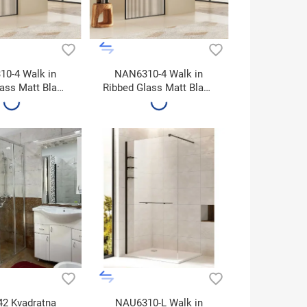
0-4 Walk in
NAN6310-4 Walk in
ass Matt Black
Ribbed Glass Matt Black
00x195
120x195
2 Kvadratna
NAU6310-L Walk in