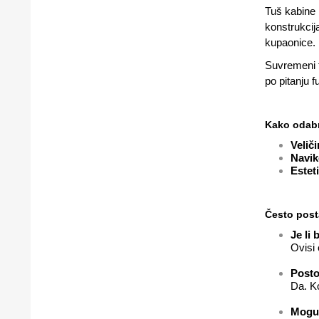
Tuš kabine 
konstrukcij
kupaonice.
Suvremeni t
po pitanju f
Kako odabr
Velič
Navik
Estet
Često post
Je li 
Ovisi
Posto
Da. Ko
Mogu 