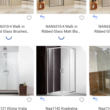
6310-4 Walk in
NAN6310-4 Walk in
NAN631
d Glass Brushed
Ribbed Glass Matt Black
Ribbed Gl
old 120x195
90x195
1
121 Klizna Vrata
Naa1142 Kvadratna
Naa114