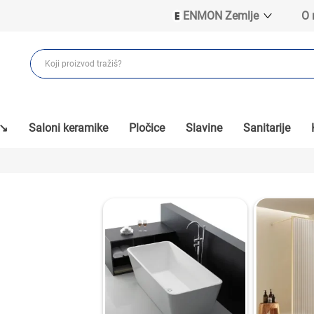
ENMON Zemlje
O
ENMON SRB
ENMON BIH
ENMON HR
ENMON MKD
 ↘
Saloni keramike
Pločice
Slavine
Sanitarije