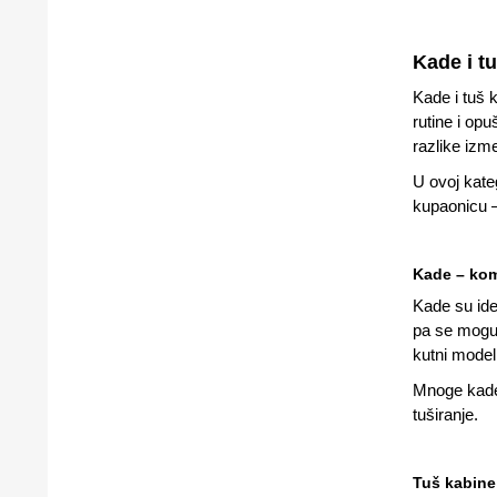
Kade i t
Kade i tuš 
rutine i opu
razlike izm
U ovoj kateg
kupaonicu – 
Kade – komf
Kade su ide
pa se mogu 
kutni model
Mnoge kade 
tuširanje.
Tuš kabine