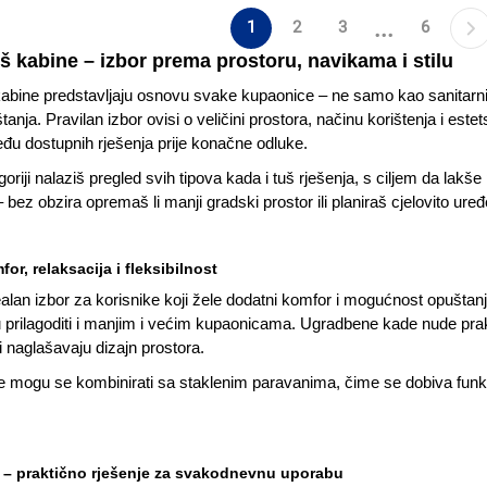
...
1
2
3
6
uš kabine – izbor prema prostoru, navikama i stilu
kabine predstavljaju osnovu svake kupaonice – ne samo kao sanitarn
štanja. Pravilan izbor ovisi o veličini prostora, načinu korištenja i e
eđu dostupnih rješenja prije konačne odluke.
oriji nalaziš pregled svih tipova kada i tuš rješenja, s ciljem da lakše 
bez obzira opremaš li manji gradski prostor ili planiraš cjelovito uređ
or, relaksacija i fleksibilnost
alan izbor za korisnike koji žele dodatni komfor i mogućnost opuštanj
prilagoditi i manjim i većim kupaonicama. Ugradbene kade nude prakt
i naglašavaju dizajn prostora.
mogu se kombinirati sa staklenim paravanima, čime se dobiva funkcio
 – praktično rješenje za svakodnevnu uporabu