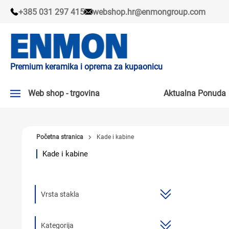
+385 031 297 415
webshop.hr@enmongroup.com
Premium keramika i oprema za kupaonicu
Web shop - trgovina
Aktualna Ponuda
AKTUALNA PONUDA ↘
Početna stranica
Kade i kabine
PLOČICE
Kade i kabine
SLAVINE
KADE I KABINE
Vrsta stakla
SANITARIJE
TUŠEVI
Kategorija