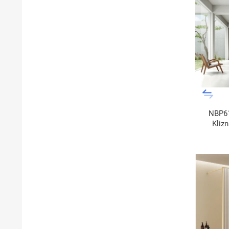
NBP61
Kliz