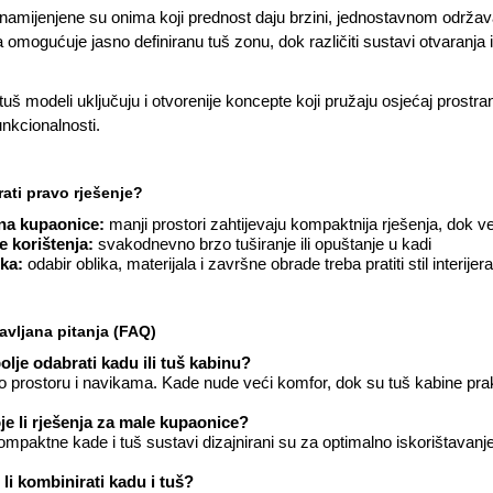
namijenjene su onima koji prednost daju brzini, jednostavnom održava
a omogućuje jasno definiranu tuš zonu, dok različiti sustavi otvaranja
uš modeli uključuju i otvorenije koncepte koji pružaju osjećaj prostra
unkcionalnosti.
ati pravo rješenje?
ina kupaonice:
manji prostori zahtijevaju kompaktnija rješenja, dok 
e korištenja:
svakodnevno brzo tuširanje ili opuštanje u kadi
ika:
odabir oblika, materijala i završne obrade treba pratiti stil interijera
avljana pitanja (FAQ)
bolje odabrati kadu ili tuš kabinu?
 o prostoru i navikama. Kade nude veći komfor, dok su tuš kabine pr
je li rješenja za male kupaonice?
mpaktne kade i tuš sustavi dizajnirani su za optimalno iskorištavanj
li kombinirati kadu i tuš?