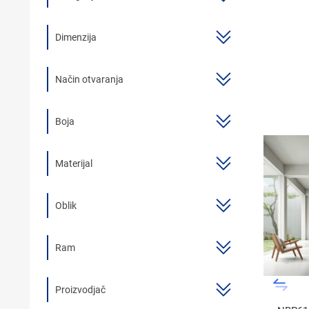
BOJLER
Dimenzija
KUPAONSKI NAMJEŠTAJ I OGLEDALA
KERAMIČARSKI MATERIJALI
Način otvaranja
ALATI ZA INSTALACIJU I UGRADNJU
Boja
KUPAONSKA GALANTERIJA
ODVOD VODE
Materijal
LAJSNE ZA PLOČICE
Oblik
NAMJEŠTAJ
SVI PROIZVODI
Ram
Proizvodjač