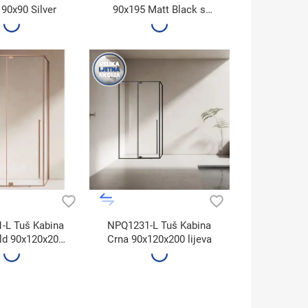
 90x90 Silver
90x195 Matt Black s
policama i držačem
ručnika lijeva
-L Tuš Kabina
NPQ1231-L Tuš Kabina
ld 90x120x200
Crna 90x120x200 lijeva
lijeva