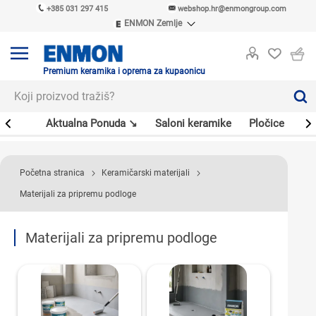
+385 031 297 415
webshop.hr@enmongroup.com
ENMON Zemlje
ENMON SRB
ENMON BIH
ENMON HR
Premium keramika i oprema za kupaonicu
ENMON MKD
er
Aktualna Ponuda ↘
Saloni keramike
Pločice
Sl
Početna stranica
Keramičarski materijali
Materijali za pripremu podloge
Materijali za pripremu podloge