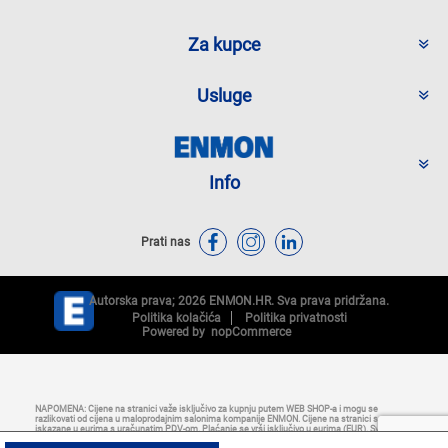
Za kupce
Usluge
Info
Prati nas
Autorska prava; 2026 ENMON.HR. Sva prava pridržana.
Politika kolačića
Politika privatnosti
Powered by
nopCommerce
NAPOMENA: Cijene na stranici važe isključivo za kupnju putem WEB SHOP-a i mogu se
razlikovati od cijena u maloprodajnim salonima kompanije ENMON. Cijene na stranici su
iskazane u eurima s uračunatim PDV-om. Plaćanje se vrši isključivo u eurima (EUR). Svi artikli
prikazani na stranici dio su naše ponude i ne podrazumijeva se da su dostupni u svakom