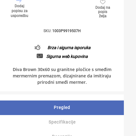
Dodaj
Dodaj na
popisu za
popis
usporedbu
želja
SKU:
1003P9919507H
Brza i sigurna isporuka
Sigurna web kupovina
Diva Brown 30x60 su granitne pločice s smeđim
mermernim premazom, dizajnirane da imitiraju
prirodni smeđi mermer.
Pregled
Specifikacije