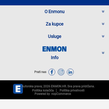
O Enmonu
Za kupce
Usluge
Info
Prati nas
Autorska prava; 2026 ENMON.HR. Sva prava pridržana.
Politika kolačića
Politika privatnosti
Powered by
nopCommerce