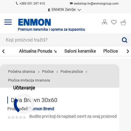
+385 031 297 415
webshop.hr@enmongroup.com
ENMON Zemlje
ENMON SRB
ENMON BIH
ENMON HR
Premium keramika i oprema za kupaonicu
ENMON MKD
er
Aktualna Ponuda ↘
Saloni keramike
Pločice
Sl
Početna stranica
Pločice
Podne pločice
Pločice imitacija mramora
Učitavanje
Diva Brown 30x60
Proizvođač:
Enmon Brend
Budite prvi koji će napisati osvrt za ovaj proizvod