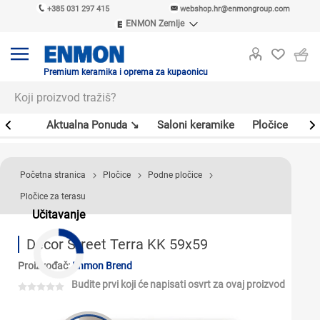
+385 031 297 415
webshop.hr@enmongroup.com
ENMON Zemlje
ENMON SRB
ENMON BIH
ENMON HR
Premium keramika i oprema za kupaonicu
ENMON MKD
er
Aktualna Ponuda ↘
Saloni keramike
Pločice
Sl
Početna stranica
Pločice
Podne pločice
Pločice za terasu
Učitavanje
Decor Street Terra KK 59x59
Proizvođač:
Enmon Brend
Budite prvi koji će napisati osvrt za ovaj proizvod