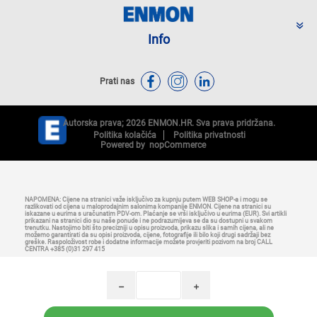
Info
Prati nas
Autorska prava; 2026 ENMON.HR. Sva prava pridržana.
Politika kolačića
Politika privatnosti
Powered by
nopCommerce
NAPOMENA: Cijene na stranici važe isključivo za kupnju putem WEB SHOP-a i mogu se
razlikovati od cijena u maloprodajnim salonima kompanije ENMON. Cijene na stranici su
iskazane u eurima s uračunatim PDV-om. Plaćanje se vrši isključivo u eurima (EUR). Svi artikli
prikazani na stranici dio su naše ponude i ne podrazumijeva se da su dostupni u svakom
trenutku. Nastojimo biti što precizniji u opisu proizvoda, prikazu slika i samih cijena, ali ne
možemo garantirati da su opisi proizvoda, cijene, fotografije ili bilo koji drugi sadržaji bez
greške. Raspoloživost robe i dodatne informacije možete provjeriti pozivom na broj CALL
CENTRA +385 (0)31 297 415
h
i