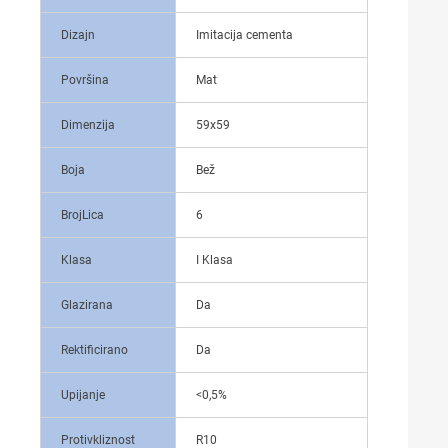
Dizajn
Imitacija cementa
Površina
Mat
Dimenzija
59x59
Boja
Bež
BrojLica
6
Klasa
I Klasa
Glazirana
Da
Rektificirano
Da
Upijanje
<0,5%
Protivkliznost
R10