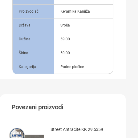
Proizvodjač
Keramika Kanjiža
Država
Srbija
Dužina
59.00
Širina
59.00
Kategorija
Podne pločice
Povezani proizvodi
Street Antracite KK 29,5x59