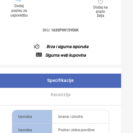
Dodaj
Dodaj na
popisu za
popis
usporedbu
želja
SKU:
1635P9915Y00K
Brza i sigurna isporuka
Sigurna web kupovina
Specifikacije
Recenzije
Uporaba
Izvana i iznutra
Uporaba
Podne i zidne površine