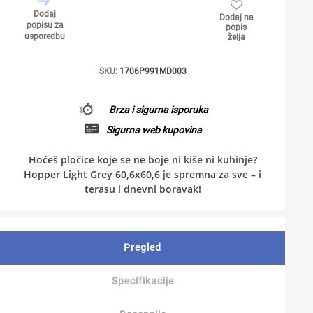
Dodaj
Dodaj na
popisu za
popis
usporedbu
želja
SKU:
1706P991MD003
Brza i sigurna isporuka
Sigurna web kupovina
Hoćeš pločice koje se ne boje ni kiše ni kuhinje?
Hopper Light Grey 60,6x60,6 je spremna za sve – i
terasu i dnevni boravak!
Pregled
Specifikacije