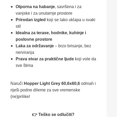
Otporna na habanje
, savršena i za
vanjske i za unutarnje prostore
Prirodan izgled
koji se lako uklapa u svaki
stil
Idealna za terase, hodnike, kuhinje i
poslovne prostore
Laka za održavanje
– brzo brisanje, bez
nerviranja
Prava stvar za praktične ljude
koji vole da
sve štima
Naruči
Hopper Light Grey 60,6x60,6
odmah i
riješi podne dileme za sve vremenske
(ne)prilike!
👉 Teško se odlučiti?