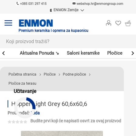
+385 031 297 415
webshop.hr@enmongroup.com
ENMON Zemlje
ENMON SRB
ENMON BIH
ENMON HR
Premium keramika i oprema za kupaonicu
ENMON MKD
er
Aktualna Ponuda ↘
Saloni keramike
Pločice
Sl
Početna stranica
Pločice
Podne pločice
Pločice za terasu
Učitavanje
Hopper Light Grey 60,6x60,6
Proizvođač:
Izida
Budite prvi koji će napisati osvrt za ovaj proizvod