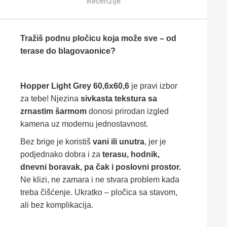
Recenzije
Tražiš podnu pločicu koja može sve – od
terase do blagovaonice?
Hopper Light Grey 60,6x60,6
je pravi izbor
za tebe! Njezina
sivkasta tekstura sa
zrnastim šarmom
donosi prirodan izgled
kamena uz modernu jednostavnost.
Bez brige je koristiš
vani ili unutra
, jer je
podjednako dobra i za
terasu, hodnik,
dnevni boravak, pa čak i poslovni prostor.
Ne klizi, ne zamara i ne stvara problem kada
treba čišćenje. Ukratko – pločica sa stavom,
ali bez komplikacija.