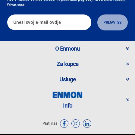
Privatnosti
O Enmonu
Za kupce
Usluge
Info
Prati nas