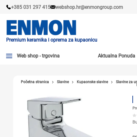
+385 031 297 415
webshop.hr@enmongroup.com
Premium keramika i oprema za kupaonicu
Web shop - trgovina
Aktualna Ponuda
AKTUALNA PONUDA ↘
Početna stranica
Slavine
Kupaonske slavine
Slavine za u
PLOČICE
SLAVINE
Pr
KADE I KABINE
SANITARIJE
Bu
TUŠEVI