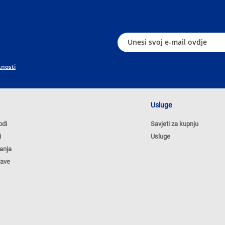
tnosti
Usluge
odi
Savjeti za kupnju
i
Usluge
anja
tave