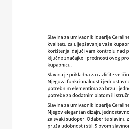
Slavina za umivaonik iz serije Cerali
kvalitetu za uljepšavanje vaše kupaon
korištenja, dajući vam kontrolu nad
ključne značajke i prednosti ovog pro
kupaonicu.
Slavina je prikladna za različite veli
Njegova funkcionalnost i jednostavno
potrebnim elementima za brzu i jedn
potrebe za dodatnim alatom ili struč
Slavina za umivaonik iz serije Cerali
Njegov elegantan dizajn, jednostavno
za svaki sudoper. Odaberite slavinu 
pruža udobnost i stil. S ovom slavino