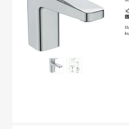
SK
BOJLER
KUPAONSKI NAMJEŠTAJ I OGLEDALA
Sl
KERAMIČARSKI MATERIJALI
k
ALATI ZA INSTALACIJU I UGRADNJU
KUPAONSKA GALANTERIJA
ODVOD VODE
LAJSNE ZA PLOČICE
NAMJEŠTAJ
SVI PROIZVODI