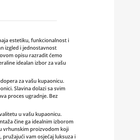
aja estetiku, funkcionalnost i
an izgled i jednostavnost
U ovom opisu razradit ćemo
raline idealan izbor za vašu
 sudopera za vašu kupaonicu.
ici. Slavina dolazi sa svim
ava proces ugradnje. Bez
kvalitetu u vašu kupaonicu.
ontaža čine ga idealnim izborom
icu vrhunskim proizvodom koji
, pružajući vam osjećaj luksuza i