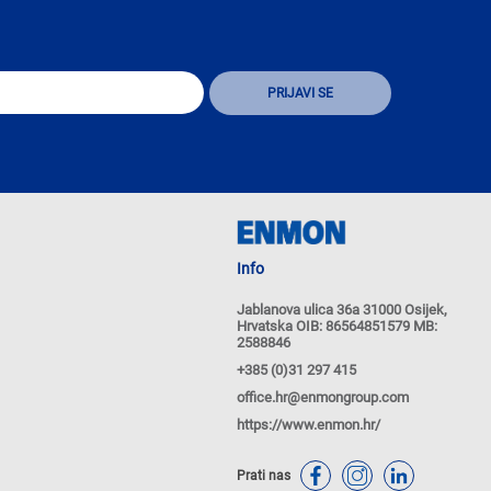
Info
Jablanova ulica 36a 31000 Osijek,
Hrvatska OIB: 86564851579 MB:
2588846
+385 (0)31 297 415
office.hr@enmongroup.com
https://www.enmon.hr/
Prati nas