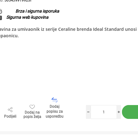
U:
5054J9919923I
Brza i sigurna isporuka
Sigurna web kupovina
avina za umivaonik iz serije Ceraline brenda Ideal Standard unosi 
upaonicu.
Dodaj
popisu za
Dodaj na
h
i
Podijeli
usporedbu
popis želja