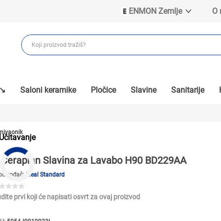
ENMON Zemlje
O
ENMON SRB
ENMON BIH
ENMON HR
ENMON MKD
 ↘
Saloni keramike
Pločice
Slavine
Sanitarije
mivaonik
Učitavanje
Ceraplan Slavina za Lavabo H90 BD229AA
oizvođač:
Ideal Standard
dite prvi koji će napisati osvrt za ovaj proizvod