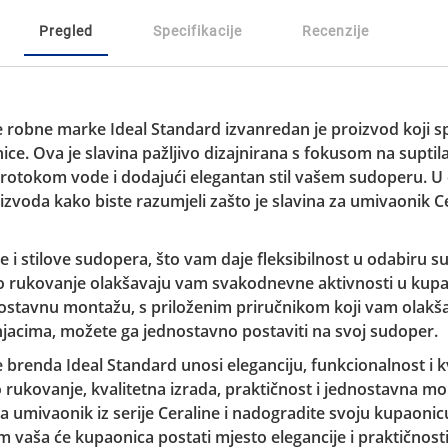
Pregled
Specifikacije
Recenzije
ne robne marke Ideal Standard izvanredan je proizvod koji sp
ice. Ova je slavina pažljivo dizajnirana s fokusom na suptil
 protokom vode i dodajući elegantan stil vašem sudoperu. 
izvoda kako biste razumjeli zašto je slavina za umivaonik Ce
čine i stilove sudopera, što vam daje fleksibilnost u odabiru
 rukovanje olakšavaju vam svakodnevne aktivnosti u kupaon
ostavnu montažu, s priloženim priručnikom koji vam olakš
njacima, možete ga jednostavno postaviti na svoj sudoper.
ne brenda Ideal Standard unosi eleganciju, funkcionalnost i 
 rukovanje, kvalitetna izrada, praktičnost i jednostavna m
za umivaonik iz serije Ceraline i nadogradite svoju kupaon
m vaša će kupaonica postati mjesto elegancije i praktičnosti