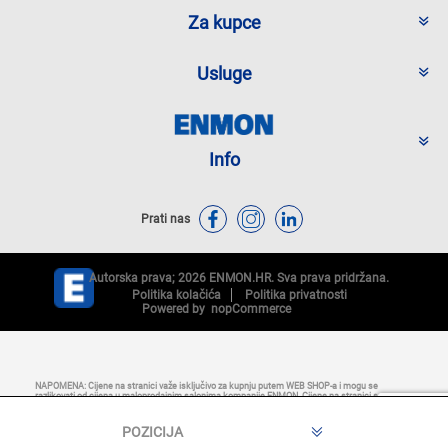
Za kupce
Usluge
Info
Prati nas
Autorska prava; 2026 ENMON.HR. Sva prava pridržana.
Politika kolačića
Politika privatnosti
Powered by
nopCommerce
NAPOMENA: Cijene na stranici važe isključivo za kupnju putem WEB SHOP-a i mogu se
razlikovati od cijena u maloprodajnim salonima kompanije ENMON. Cijene na stranici su
iskazane u eurima s uračunatim PDV-om. Plaćanje se vrši isključivo u eurima (EUR). Svi artikli
prikazani na stranici dio su naše ponude i ne podrazumijeva se da su dostupni u svakom
trenutku. Nastojimo biti što precizniji u opisu proizvoda, prikazu slika i samih cijena, ali ne
možemo garantirati da su opisi proizvoda, cijene, fotografije ili bilo koji drugi sadržaji bez
greške. Raspoloživost robe i dodatne informacije možete provjeriti pozivom na broj CALL