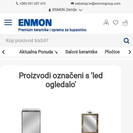
+385 031 297 415
webshop.hr@enmongroup.com
ENMON Zemlje
ENMON SRB
ENMON BIH
ENMON HR
Premium keramika i oprema za kupaonicu
ENMON MKD
er
Aktualna Ponuda ↘
Saloni keramike
Pločice
Sl
Proizvodi označeni s 'led
ogledalo'