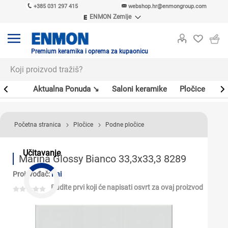
+385 031 297 415
webshop.hr@enmongroup.com
ENMON Zemlje
ENMON SRB
ENMON BIH
ENMON HR
Premium keramika i oprema za kupaonicu
ENMON MKD
er
Aktualna Ponuda ↘
Saloni keramike
Pločice
Sl
Početna stranica
Pločice
Podne pločice
Učitavanje
Marina Glossy Bianco 33,3x33,3 8289
Proizvođač:
Kai
Budite prvi koji će napisati osvrt za ovaj proizvod