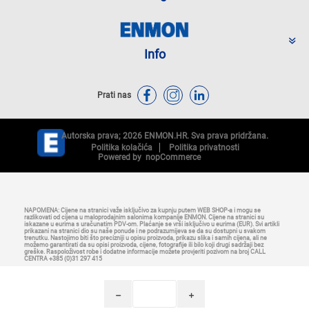
Info
Prati nas
Autorska prava; 2026 ENMON.HR. Sva prava pridržana.
Politika kolačića
Politika privatnosti
Powered by
nopCommerce
NAPOMENA: Cijene na stranici važe isključivo za kupnju putem WEB SHOP-a i mogu se
razlikovati od cijena u maloprodajnim salonima kompanije ENMON. Cijene na stranici su
iskazane u eurima s uračunatim PDV-om. Plaćanje se vrši isključivo u eurima (EUR). Svi artikli
prikazani na stranici dio su naše ponude i ne podrazumijeva se da su dostupni u svakom
trenutku. Nastojimo biti što precizniji u opisu proizvoda, prikazu slika i samih cijena, ali ne
možemo garantirati da su opisi proizvoda, cijene, fotografije ili bilo koji drugi sadržaji bez
greške. Raspoloživost robe i dodatne informacije možete provjeriti pozivom na broj CALL
CENTRA +385 (0)31 297 415
h
i