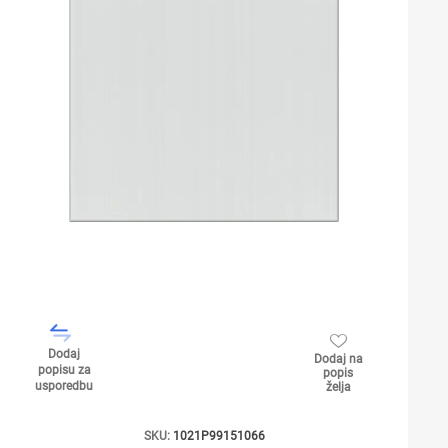
Dodaj
Dodaj na
popisu za
popis
usporedbu
želja
SKU:
1021P99151066