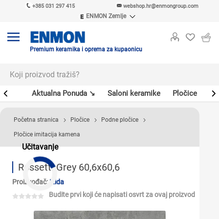
+385 031 297 415
webshop.hr@enmongroup.com
ENMON Zemlje
ENMON SRB
ENMON BIH
ENMON HR
Premium keramika i oprema za kupaonicu
ENMON MKD
er
Aktualna Ponuda ↘
Saloni keramike
Pločice
Sl
Početna stranica
Pločice
Podne pločice
Pločice imitacija kamena
Učitavanje
Rossetti Grey 60,6x60,6
Proizvođač:
Izida
Budite prvi koji će napisati osvrt za ovaj proizvod