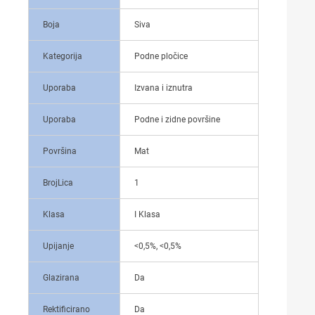
Boja
Siva
Kategorija
Podne pločice
Uporaba
Izvana i iznutra
Uporaba
Podne i zidne površine
Površina
Mat
BrojLica
1
Klasa
I Klasa
Upijanje
<0,5%, <0,5%
Glazirana
Da
Rektificirano
Da