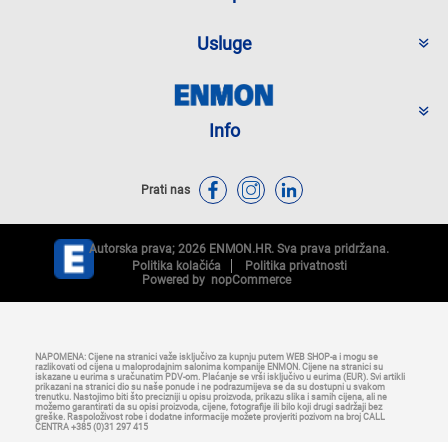
Usluge
Info
Prati nas
Autorska prava; 2026 ENMON.HR. Sva prava pridržana.
Politika kolačića
Politika privatnosti
Powered by
nopCommerce
NAPOMENA: Cijene na stranici važe isključivo za kupnju putem WEB SHOP-a i mogu se
razlikovati od cijena u maloprodajnim salonima kompanije ENMON. Cijene na stranici su
iskazane u eurima s uračunatim PDV-om. Plaćanje se vrši isključivo u eurima (EUR). Svi artikli
prikazani na stranici dio su naše ponude i ne podrazumijeva se da su dostupni u svakom
trenutku. Nastojimo biti što precizniji u opisu proizvoda, prikazu slika i samih cijena, ali ne
možemo garantirati da su opisi proizvoda, cijene, fotografije ili bilo koji drugi sadržaji bez
greške. Raspoloživost robe i dodatne informacije možete provjeriti pozivom na broj CALL
CENTRA +385 (0)31 297 415