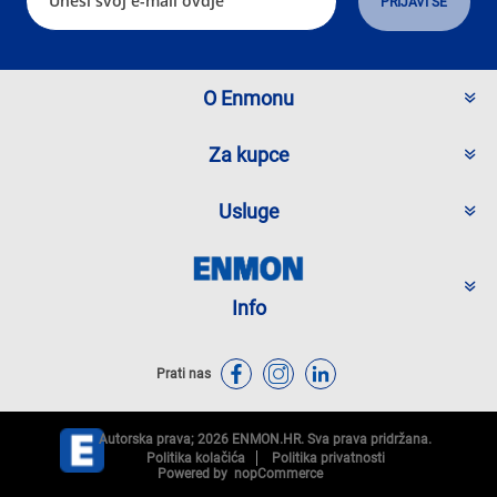
O Enmonu
Za kupce
Usluge
Info
Prati nas
Autorska prava; 2026 ENMON.HR. Sva prava pridržana.
Politika kolačića
Politika privatnosti
Powered by
nopCommerce