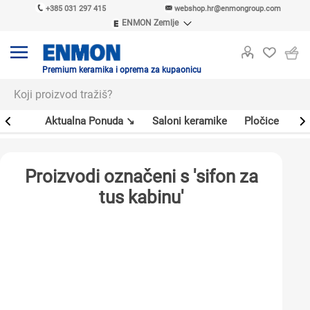
+385 031 297 415
webshop.hr@enmongroup.com
ENMON Zemlje
ENMON SRB
ENMON BIH
ENMON HR
Premium keramika i oprema za kupaonicu
ENMON MKD
er
Aktualna Ponuda ↘
Saloni keramike
Pločice
Sl
Proizvodi označeni s 'sifon za
tus kabinu'