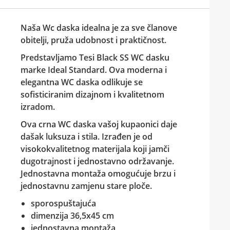
Naša Wc daska idealna je za sve članove
obitelji, pruža udobnost i praktičnost.
Predstavljamo Tesi Black SS
WC dasku
marke Ideal Standard. Ova moderna i
elegantna
WC daska
odlikuje se
sofisticiranim dizajnom i kvalitetnom
izradom.
Ova crna
WC daska
vašoj kupaonici daje
dašak luksuza i stila. Izrađen je od
visokokvalitetnog materijala koji jamči
dugotrajnost i jednostavno održavanje.
Jednostavna montaža omogućuje brzu i
jednostavnu zamjenu stare ploče.
sporospuštajuća
dimenzija 36,5x45 cm
jednostavna montaža