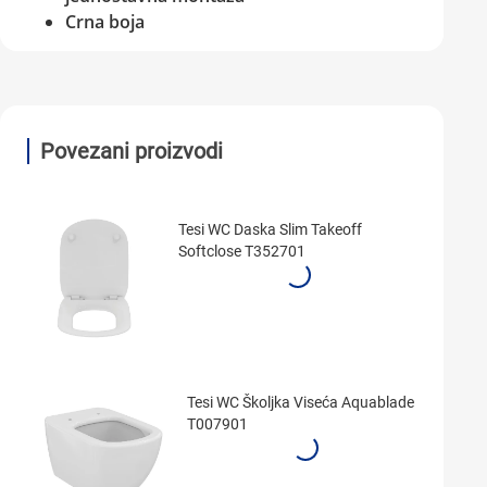
Crna boja
Povezani proizvodi
Tesi WC Daska Slim Takeoff
Softclose T352701
Tesi WC Školjka Viseća Aquablade
T007901