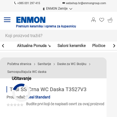
+385 031 297 415
webshop.hr@enmongroup.com
ENMON Zemlje
ENMON SRB
ENMON BIH
ENMON HR
Premium keramika i oprema za kupaonicu
ENMON MKD
er
Aktualna Ponuda ↘
Saloni keramike
Pločice
Sl
Početna stranica
Sanitarije
Daske za WC školjku
Samospuštajuća WC daska
Učitavanje
Tesi SS Crna WC Daska T3527V3
Proizvođač:
Ideal Standard
Budite prvi koji će napisati osvrt za ovaj proizvod