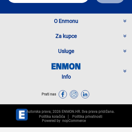
O Enmonu
Za kupce
Usluge
Info
Prati nas
Autorska prava; 2026 ENMON.HR. Sva prava pridržana.
Politika kolačića
Politika privatnosti
Powered by
nopCommerce