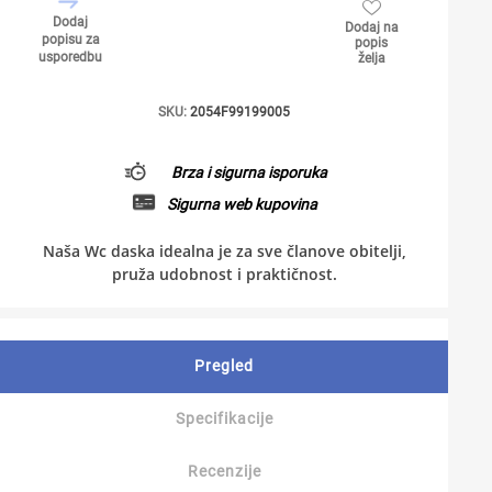
Dodaj
Dodaj na
popisu za
popis
usporedbu
želja
SKU:
2054F99199005
Brza i sigurna isporuka
Sigurna web kupovina
Naša Wc daska idealna je za sve članove obitelji,
pruža udobnost i praktičnost.
Pregled
Specifikacije
Recenzije