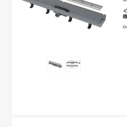
SK
BOJLER
KUPAONSKI NAMJEŠTAJ I OGLEDALA
Ov
KERAMIČARSKI MATERIJALI
ALATI ZA INSTALACIJU I UGRADNJU
KUPAONSKA GALANTERIJA
ODVOD VODE
LAJSNE ZA PLOČICE
NAMJEŠTAJ
SVI PROIZVODI