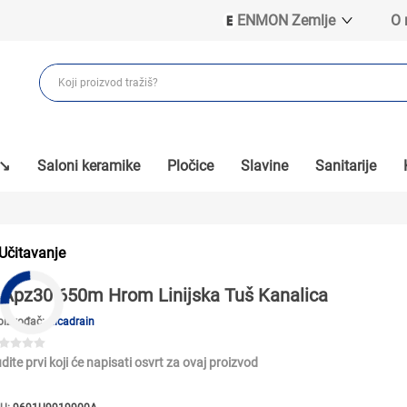
ENMON Zemlje
O
ENMON SRB
ENMON BIH
ENMON HR
ENMON MKD
 ↘
Saloni keramike
Pločice
Slavine
Sanitarije
Učitavanje
Apz30 650m Hrom Linijska Tuš Kanalica
oizvođač:
Alcadrain
dite prvi koji će napisati osvrt za ovaj proizvod