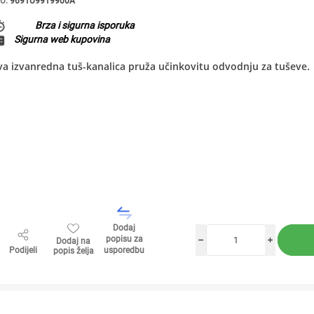
U:
9691U9919900A
Brza i sigurna isporuka
Sigurna web kupovina
a izvanredna tuš-kanalica pruža učinkovitu odvodnju za tuševe.
Dodaj
popisu za
Dodaj na
h
i
Podijeli
usporedbu
popis želja