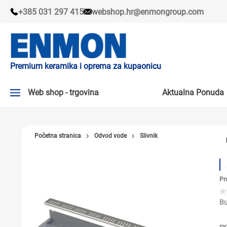
+385 031 297 415
webshop.hr@enmongroup.com
Premium keramika i oprema za kupaonicu
Web shop - trgovina
Aktualna Ponuda
AKTUALNA PONUDA ↘
Početna stranica
Odvod vode
Slivnik
PLOČICE
SLAVINE
Pr
KADE I KABINE
SANITARIJE
Bu
TUŠEVI