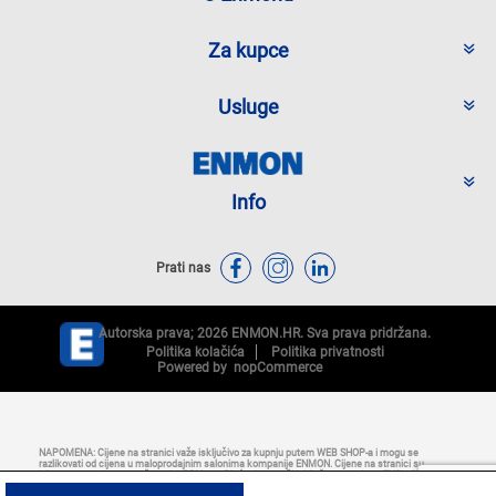
Za kupce
Usluge
Info
Prati nas
Autorska prava; 2026 ENMON.HR. Sva prava pridržana.
Politika kolačića
Politika privatnosti
Powered by
nopCommerce
NAPOMENA: Cijene na stranici važe isključivo za kupnju putem WEB SHOP-a i mogu se
razlikovati od cijena u maloprodajnim salonima kompanije ENMON. Cijene na stranici su
iskazane u eurima s uračunatim PDV-om. Plaćanje se vrši isključivo u eurima (EUR). Svi artikli
prikazani na stranici dio su naše ponude i ne podrazumijeva se da su dostupni u svakom