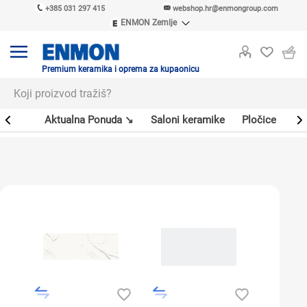
+385 031 297 415
webshop.hr@enmongroup.com
ENMON Zemlje
ENMON SRB
ENMON BIH
ENMON HR
Premium keramika i oprema za kupaonicu
ENMON MKD
er
Aktualna Ponuda ↘
Saloni keramike
Pločice
Sl