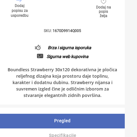
Dodaj
Dodaj na
popisu za
popis
usporedbu
želja
SKU:
1670D9914Q005
Brza i sigurna isporuka
Sigurna web kupovina
Boundless Strawberry 30x120 dekorativna je pločica
reljefnog dizajna koja prostoru daje toplinu,
karakter i dodatnu dubinu. Strawberry nijansa i
suvremen izgled čine je odličnim izborom za
stvaranje elegantnih zidnih površina.
Pregled
Specifikacije