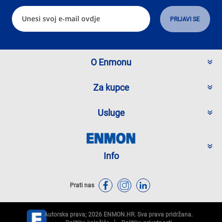
O Enmonu
Za kupce
Usluge
Info
Prati nas
Autorska prava; 2026 ENMON.HR. Sva prava pridržana.