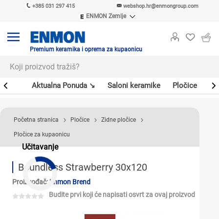
+385 031 297 415
webshop.hr@enmongroup.com
ENMON Zemlje
ENMON SRB
ENMON BIH
ENMON HR
Premium keramika i oprema za kupaonicu
ENMON MKD
er
Aktualna Ponuda ↘
Saloni keramike
Pločice
Sl
Početna stranica
Pločice
Zidne pločice
Pločice za kupaonicu
Učitavanje
Boundless Strawberry 30x120
Proizvođač:
Enmon Brend
Budite prvi koji će napisati osvrt za ovaj proizvod