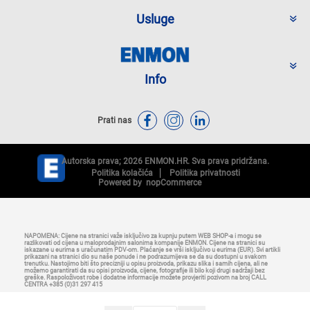
Usluge
Info
Prati nas
Autorska prava; 2026 ENMON.HR. Sva prava pridržana.
Politika kolačića
Politika privatnosti
Powered by
nopCommerce
NAPOMENA: Cijene na stranici važe isključivo za kupnju putem WEB SHOP-a i mogu se
razlikovati od cijena u maloprodajnim salonima kompanije ENMON. Cijene na stranici su
iskazane u eurima s uračunatim PDV-om. Plaćanje se vrši isključivo u eurima (EUR). Svi artikli
prikazani na stranici dio su naše ponude i ne podrazumijeva se da su dostupni u svakom
trenutku. Nastojimo biti što precizniji u opisu proizvoda, prikazu slika i samih cijena, ali ne
možemo garantirati da su opisi proizvoda, cijene, fotografije ili bilo koji drugi sadržaji bez
greške. Raspoloživost robe i dodatne informacije možete provjeriti pozivom na broj CALL
CENTRA +385 (0)31 297 415