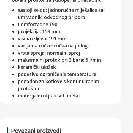
otvara prostor za sudoper ili umivaonik.
sastoji se od: jednoručne miješalice za
umivaonik, odvodnog pribora
ComfortZone 190
projekcija: 159 mm
visina izljeva: 191 mm
varijanta ručke: ručka na polugu
vrsta spreja: normalni sprej
maksimalni protok pri 3 bara: 5 l/min
keramički uložak
podesivo ograničenje temperature
pogodan za kotlove s kontinuiranim
protokom
materijalni otpad set: metal
Povezani proizvodi