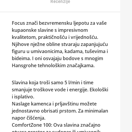
Recenzije
Focus znači bezvremensku ljepotu za vaše
kupaonske slavine s impresivnom
kvalitetom, praktičnošću i vrijednošću.
Njihove nježne obline stvaraju zapanjujuću
figuru u umivaonicima, kadama, tuševima i
bideima. I oni osvajaju bodove s mnogim
Hansgrohe tehnološkim značajkama.
Slavina
koja troši samo 5 l/min i time
smanjuje troškove vode i energije. Ekološki
i isplativo.
Naslage kamenca i prljavštinu možete
jednostavno obrisati prstom. Za minimalan
napor čišćenja.
ComfortZone 100: Ova slavina značajno