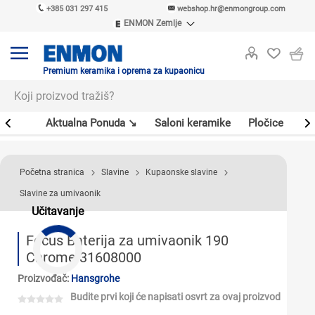
+385 031 297 415
webshop.hr@enmongroup.com
ENMON Zemlje
ENMON SRB
ENMON BIH
ENMON HR
Premium keramika i oprema za kupaonicu
ENMON MKD
er
Aktualna Ponuda ↘
Saloni keramike
Pločice
Sl
Početna stranica
Slavine
Kupaonske slavine
Slavine za umivaonik
Učitavanje
Focus Baterija za umivaonik 190
Chrome 31608000
Proizvođač:
Hansgrohe
Budite prvi koji će napisati osvrt za ovaj proizvod