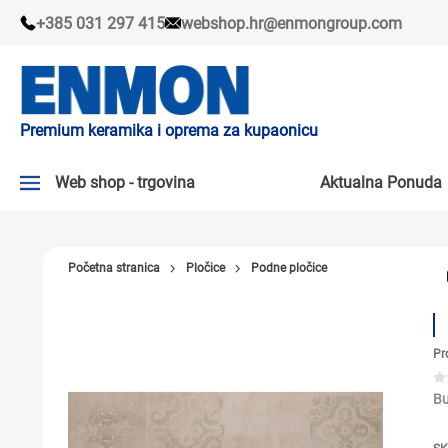
+385 031 297 415
webshop.hr@enmongroup.com
Premium keramika i oprema za kupaonicu
Web shop - trgovina
Aktualna Ponuda
AKTUALNA PONUDA ↘
Početna stranica
Pločice
Podne pločice
PLOČICE
SLAVINE
Pr
KADE I KABINE
SANITARIJE
Bu
TUŠEVI