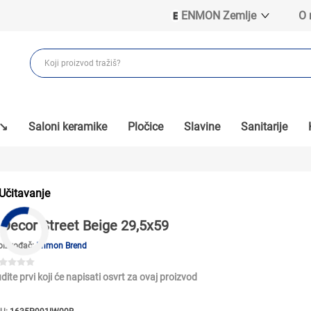
ENMON Zemlje
O
ENMON SRB
ENMON BIH
ENMON HR
ENMON MKD
 ↘
Saloni keramike
Pločice
Slavine
Sanitarije
Učitavanje
Decor Street Beige 29,5x59
oizvođač:
Enmon Brend
dite prvi koji će napisati osvrt za ovaj proizvod