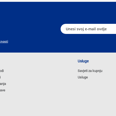
tnosti
Usluge
odi
Savjeti za kupnju
i
Usluge
anja
tave