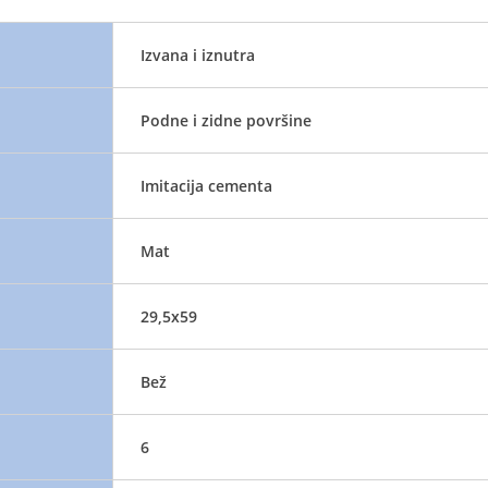
Izvana i iznutra
Podne i zidne površine
Imitacija cementa
Mat
29,5x59
Bež
6