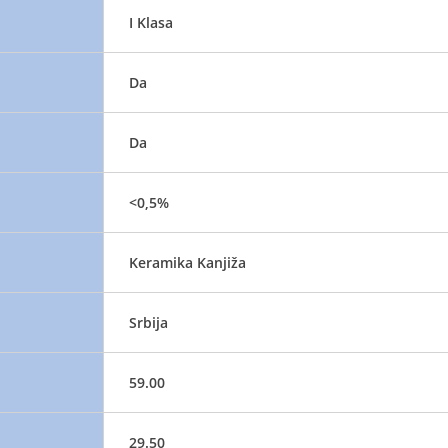
I Klasa
Da
Da
<0,5%
Keramika Kanjiža
Srbija
59.00
29.50