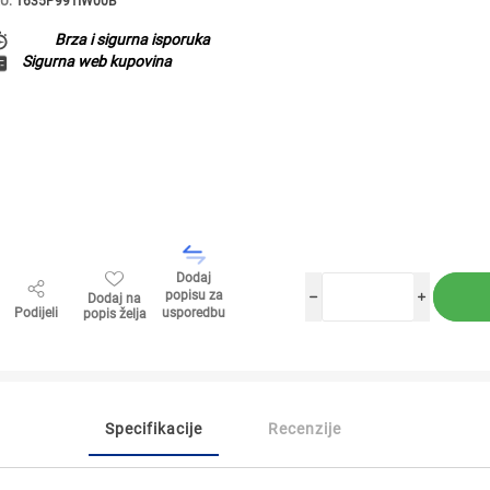
U:
1635P991IW00B
Brza i sigurna isporuka
Sigurna web kupovina
Dodaj
popisu za
Dodaj na
h
i
Podijeli
usporedbu
popis želja
Specifikacije
Recenzije