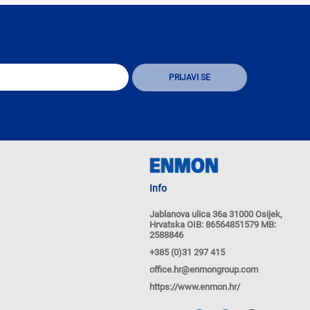
Info
Jablanova ulica 36a 31000 Osijek,
Hrvatska OIB: 86564851579 MB:
2588846
+385 (0)31 297 415
office.hr@enmongroup.com
https://www.enmon.hr/