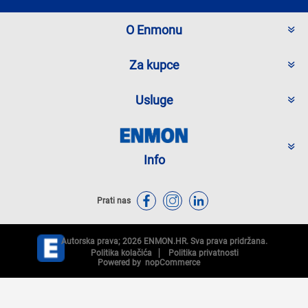
O Enmonu
Za kupce
Usluge
Info
Prati nas
Autorska prava; 2026 ENMON.HR. Sva prava pridržana.
Politika kolačića
Politika privatnosti
Powered by
nopCommerce