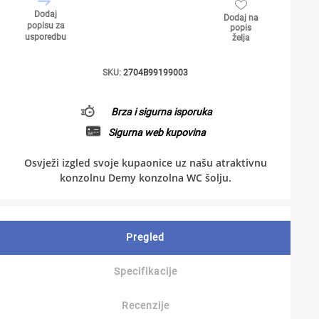
Dodaj
Dodaj na
popisu za
popis
usporedbu
želja
SKU:
2704B99199003
Brza i sigurna isporuka
Sigurna web kupovina
Osvježi izgled svoje kupaonice uz našu atraktivnu
konzolnu Demy konzolna WC šolju.
Pregled
Specifikacije
Recenzije