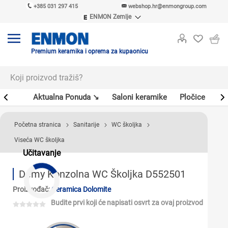
+385 031 297 415
webshop.hr@enmongroup.com
ENMON Zemlje
ENMON SRB
ENMON BIH
ENMON HR
Premium keramika i oprema za kupaonicu
ENMON MKD
er
Aktualna Ponuda ↘
Saloni keramike
Pločice
Sl
Početna stranica
Sanitarije
WC školjka
Viseća WC školjka
Učitavanje
Demy Konzolna WC Školjka D552501
Proizvođač:
Ceramica Dolomite
Budite prvi koji će napisati osvrt za ovaj proizvod