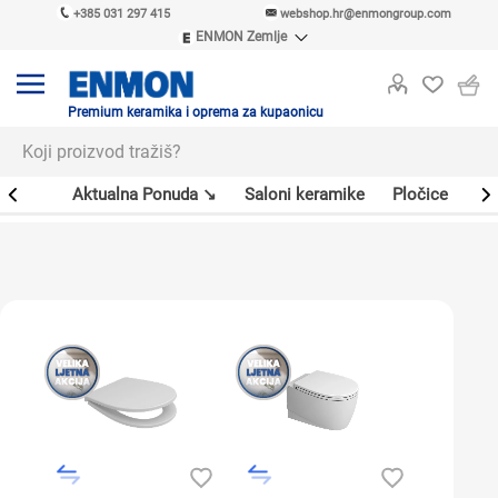
+385 031 297 415
webshop.hr@enmongroup.com
ENMON Zemlje
ENMON SRB
ENMON BIH
ENMON HR
Premium keramika i oprema za kupaonicu
ENMON MKD
er
Aktualna Ponuda ↘
Saloni keramike
Pločice
Sl