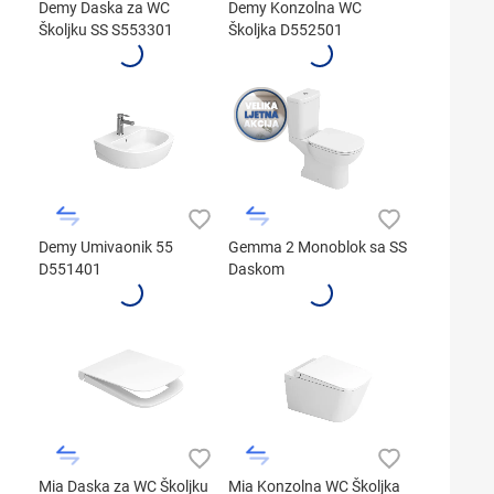
Demy Daska za WC
Demy Konzolna WC
Školjku SS S553301
Školjka D552501
Demy Umivaonik 55
Gemma 2 Monoblok sa SS
D551401
Daskom
Mia Daska za WC Školjku
Mia Konzolna WC Školjka