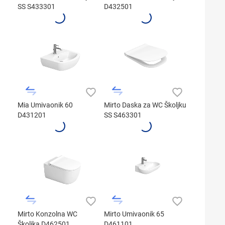
SS S433301
D432501
Mia Umivaonik 60
Mirto Daska za WC Školjku
D431201
SS S463301
Mirto Konzolna WC
Mirto Umivaonik 65
Školjka D462501
D461101