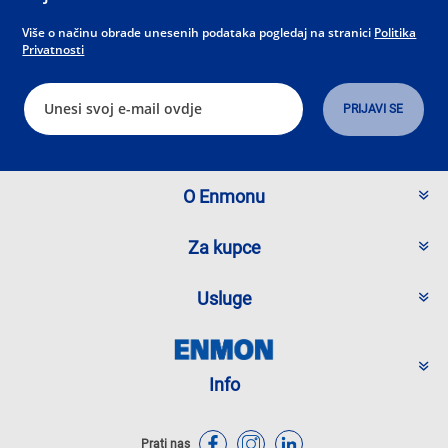
Više o načinu obrade unesenih podataka pogledaj na stranici
Politika
Privatnosti
O Enmonu
Za kupce
Usluge
Info
Prati nas