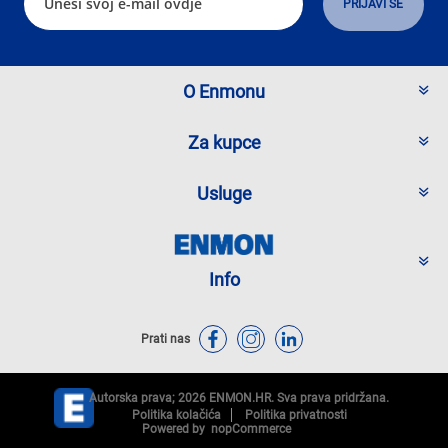
O Enmonu
Za kupce
Usluge
Info
Prati nas
Autorska prava; 2026 ENMON.HR. Sva prava pridržana.
Politika kolačića
Politika privatnosti
Powered by
nopCommerce