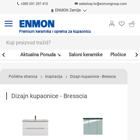
+385 031 297 415
webshop.hr@enmongroup.com
ENMON Zemlje
ENMON SRB
ENMON BIH
ENMON HR
Premium keramika i oprema za kupaonicu
ENMON MKD
er
Aktualna Ponuda ↘
Saloni keramike
Pločice
Sl
Početna stranica
Inspiracija
Dizajn kupaonice - Bresscia
Dizajn kupaonice - Bresscia