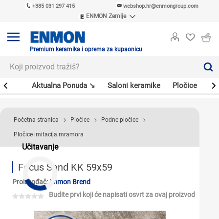
+385 031 297 415
webshop.hr@enmongroup.com
ENMON Zemlje
ENMON SRB
ENMON BIH
ENMON HR
Premium keramika i oprema za kupaonicu
ENMON MKD
er
Aktualna Ponuda ↘
Saloni keramike
Pločice
Sl
Početna stranica
Pločice
Podne pločice
Pločice imitacija mramora
Učitavanje
Focus Sand KK 59x59
Proizvođač:
Enmon Brend
Budite prvi koji će napisati osvrt za ovaj proizvod