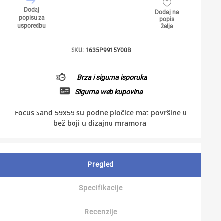
Dodaj
Dodaj na
popisu za
popis
usporedbu
želja
SKU:
1635P9915Y00B
Brza i sigurna isporuka
Sigurna web kupovina
Focus Sand 59x59 su podne pločice mat površine u
bež boji u dizajnu mramora.
Pregled
Specifikacije
Recenzije