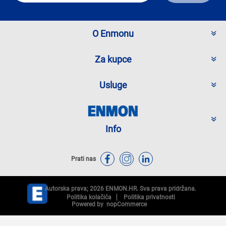
O Enmonu
Za kupce
Usluge
Info
Prati nas
Autorska prava; 2026 ENMON.HR. Sva prava pridržana.
Politika kolačića
Politika privatnosti
Powered by
nopCommerce