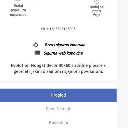
Dodaj
Dodaj na
popisu za
popis
usporedbu
želja
SKU:
1635Z99195005
Brza i sigurna isporuka
Sigurna web kupovina
Evolution Nougat decor 30x60 su zidne pločice s
geometrijskim dizajnom i sjajnom površinom.
Pregled
Specifikacije
Recenzije