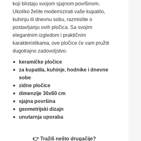
koji blistaju svojom sjajnom površinom.
Ukoliko želite modernizirati vaše kupatilo,
kuhinju ili dnevnu sobu, razmislite o
postavljanju ovih pločica. Sa svojim
elegantnim izgledom i praktičnim
karakteristikama, ove pločice će vam pružiti
dugotrajno zadovoljstvo.
keramičke pločice
za kupatila, kuhinje, hodnike i dnevne
sobe
zidne pločice
dimenzije 30x60 cm
sjajna površina
geometrijski dizajn
unutarnja uporaba
👉 Tražiš nešto drugačije?