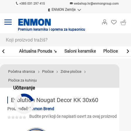
+385 031 297 415
webshop.hr@enmongroup.com
ENMON Zemlje
ENMON SRB
ENMON BIH
ENMON HR
Premium keramika i oprema za kupaonicu
ENMON MKD
er
Aktualna Ponuda ↘
Saloni keramike
Pločice
Sl
Početna stranica
Pločice
Zidne pločice
Pločice za kuhinju
Učitavanje
Evolution Nougat Decor KK 30x60
Proizvođač:
Enmon Brend
Budite prvi koji će napisati osvrt za ovaj proizvod