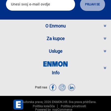
O Enmonu
Za kupce
Usluge
Info
Prati nas
Autorska prava; 2026 ENMON.HR. Sva prava pridržana.
Politika kolačića
Politika privatnosti
Powered by
nopCommerce