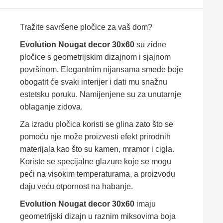
Tražite savršene pločice za vaš dom?
Evolution Nougat decor 30x60
su zidne
pločice s geometrijskim dizajnom i sjajnom
površinom. Elegantnim nijansama smeđe boje
obogatit će svaki interijer i dati mu snažnu
estetsku poruku. Namijenjene su za unutarnje
oblaganje zidova.
Za izradu pločica koristi se glina zato što se
pomoću nje može proizvesti efekt prirodnih
materijala kao što su kamen, mramor i cigla.
Koriste se specijalne glazure koje se mogu
peći na visokim temperaturama, a proizvodu
daju veću otpornost na habanje.
Evolution Nougat decor 30x60
imaju
geometrijski dizajn u raznim miksovima boja