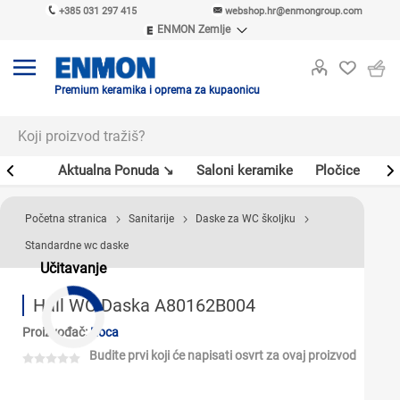
+385 031 297 415
webshop.hr@enmongroup.com
ENMON Zemlje
ENMON SRB
ENMON BIH
ENMON HR
Premium keramika i oprema za kupaonicu
ENMON MKD
er
Aktualna Ponuda ↘
Saloni keramike
Pločice
Sl
Početna stranica
Sanitarije
Daske za WC školjku
Standardne wc daske
Učitavanje
Hall WC Daska A80162B004
Proizvođač:
Roca
Budite prvi koji će napisati osvrt za ovaj proizvod