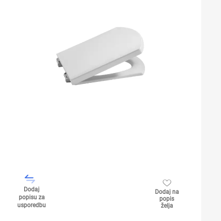
Dodaj
Dodaj na
popisu za
popis
usporedbu
želja