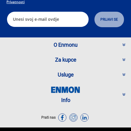
Privatnosti
O Enmonu
Za kupce
Usluge
Info
Prati nas