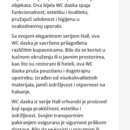
objekata. Ova bijela WC daska spaja
funkcionalnost, estetiku i kvalitetu,
pružajući udobnost i higijenu u
svakodnevnoj uporabi.
Sa svojom elegantnom serijom Hall, ova
WC daska je savršeno prilagođena
različitim kupaonicama. Bilo da se koristi u
kućnom okruženju ili u javnim prostorima,
kao što su restorani ili hoteli, ova WC
daska pruža pouzdanu i dugotrajnu
upotrebu. Izrađen od visokokvalitetnih
materijala, jamči izdržljivost i otpornost na
habanje.
WC daska iz serije Hall vrhunski je proizvod
koji spaja praktičnost, estetiku i
izdržljivost. Svojim transportnim
pakiranjem osigurana je sigurnost prilikom
dostave. Bilo da se koristi u privatnim ili