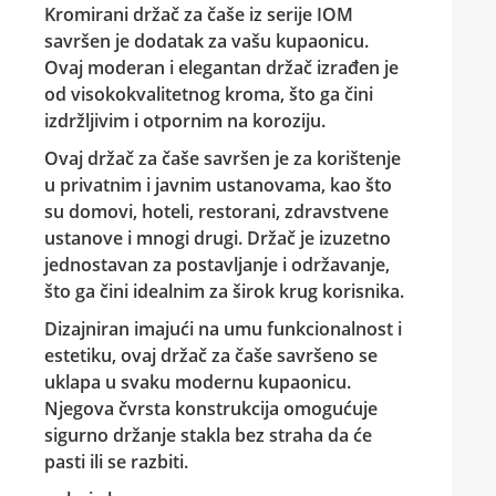
Kromirani držač za čaše iz serije IOM
savršen je dodatak za vašu kupaonicu.
Ovaj moderan i elegantan držač izrađen je
od visokokvalitetnog kroma, što ga čini
izdržljivim i otpornim na koroziju.
Ovaj držač za čaše savršen je za korištenje
u privatnim i javnim ustanovama, kao što
su domovi, hoteli, restorani, zdravstvene
ustanove i mnogi drugi. Držač je izuzetno
jednostavan za postavljanje i održavanje,
što ga čini idealnim za širok krug korisnika.
Dizajniran imajući na umu funkcionalnost i
estetiku, ovaj držač za čaše savršeno se
uklapa u svaku modernu kupaonicu.
Njegova čvrsta konstrukcija omogućuje
sigurno držanje stakla bez straha da će
pasti ili se razbiti.