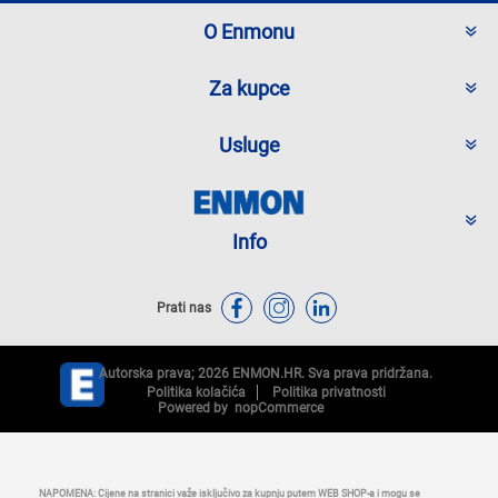
O Enmonu
Za kupce
Usluge
Info
Prati nas
Autorska prava; 2026 ENMON.HR. Sva prava pridržana.
Politika kolačića
Politika privatnosti
Powered by
nopCommerce
NAPOMENA: Cijene na stranici važe isključivo za kupnju putem WEB SHOP-a i mogu se