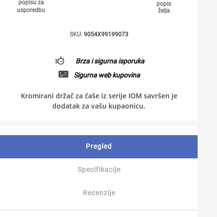
popisu za
popis
usporedbu
želja
SKU:
9054X99199073
Brza i sigurna isporuka
Sigurna web kupovina
Kromirani držač za čaše iz serije IOM savršen je
dodatak za vašu kupaonicu.
Pregled
Specifikacije
Recenzije