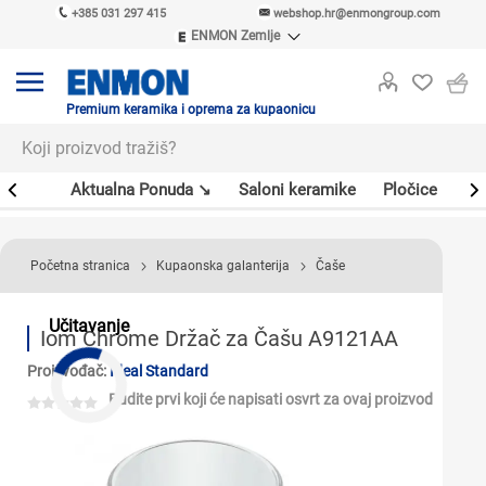
+385 031 297 415
webshop.hr@enmongroup.com
ENMON Zemlje
ENMON SRB
ENMON BIH
ENMON HR
Premium keramika i oprema za kupaonicu
ENMON MKD
er
Aktualna Ponuda ↘
Saloni keramike
Pločice
Sl
Početna stranica
Kupaonska galanterija
Čaše
Učitavanje
Iom Chrome Držač za Čašu A9121AA
Proizvođač:
Ideal Standard
Budite prvi koji će napisati osvrt za ovaj proizvod