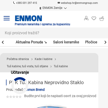
+385 031 297 415
webshop.hr@enmongroup.com
ENMON Zemlje
ENMON SRB
ENMON BIH
ENMON HR
Premium keramika i oprema za kupaonicu
ENMON MKD
er
Aktualna Ponuda ↘
Saloni keramike
Pločice
Sl
Početna stranica
Kade i kabine
Tuš kabine, tuš vrata, tuš stijene
Tuš kabine
Učitavanje
PTK Tuš Kabina Neprovidno Staklo
Proizvođač:
Enmon Brend
Budite prvi koji će napisati osvrt za ovaj proizvod