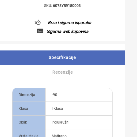
SKU:
6078YB9180003
Brza i sigurna isporuka
Sigurna web kupovina
Specifikacije
Recenzije
Dimenzija
r90
Klasa
I Klasa
Oblik
Polukružni
Vrsta stakla
Matirano