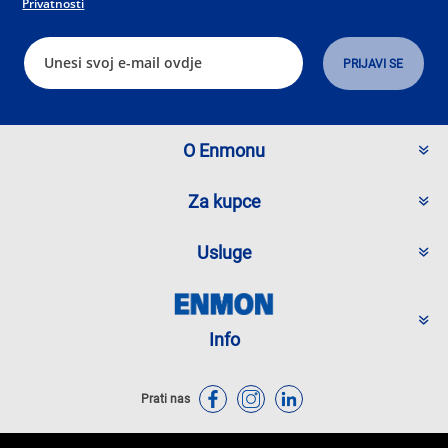
Privatnosti
O Enmonu
Za kupce
Usluge
Info
Prati nas