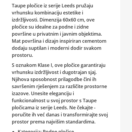
Taupe pločice iz serije
Leeds
pružaju
vrhunsku kombinaciju estetike i
izdržljivosti. Dimenzija 60x60 cm, ove
pločice su idealne za podne i zidne
površine u privatnim i javnim objektima.
Mat površina i dizajn inspiriran cementom
dodaju suptilan i moderni dodir svakom
prostoru.
S oznakom Klase I, ove pločice garantiraju
vrhunsku izdržljivost i dugotrajan sjaj.
Njihova sposobnost prilagodbe čini ih
savršenim rješenjem za različite prostorne
izazove. Unesite eleganciju i
funkcionalnost u svoj prostor s Taupe
pločicama iz serije
Leeds
. Ne čekajte -
poručite ih već danas i transformirajte svoj
prostor prema najvišim standardima.
Kategorija: Podne pločice