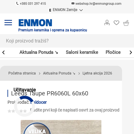
+385 031 297 415
webshop.hr@enmongroup.com
ENMON Zemlje
ENMON SRB
ENMON BIH
ENMON HR
Premium keramika i oprema za kupaonicu
ENMON MKD
er
Aktualna Ponuda ↘
Saloni keramike
Pločice
Sl
Početna stranica
Aktualna Ponuda ↘
Ljetna akcija 2026
Učitavanje
Leeds Taupe PR6060L 60x60
Proizvođač:
Baldocer
Budite prvi koji će napisati osvrt za ovaj proizvod