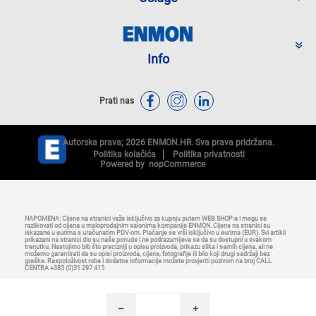
Info
Prati nas
Autorska prava; 2026 ENMON.HR. Sva prava pridržana.
Politika kolačića
Politika privatnosti
Powered by
nopCommerce
NAPOMENA: Cijene na stranici važe isključivo za kupnju putem WEB SHOP-a i mogu se
razlikovati od cijena u maloprodajnim salonima kompanije ENMON. Cijene na stranici su
iskazane u eurima s uračunatim PDV-om. Plaćanje se vrši isključivo u eurima (EUR). Svi artikli
prikazani na stranici dio su naše ponude i ne podrazumijeva se da su dostupni u svakom
trenutku. Nastojimo biti što precizniji u opisu proizvoda, prikazu slika i samih cijena, ali ne
možemo garantirati da su opisi proizvoda, cijene, fotografije ili bilo koji drugi sadržaji bez
greške. Raspoloživost robe i dodatne informacije možete provjeriti pozivom na broj CALL
CENTRA +385 (0)31 297 415
h
i