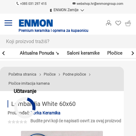
+385 031 297 415
webshop.hr@enmongroup.com
ENMON Zemlje
ENMON SRB
ENMON BIH
ENMON HR
Premium keramika i oprema za kupaonicu
ENMON MKD
er
Aktualna Ponuda ↘
Saloni keramike
Pločice
Sl
Početna stranica
Pločice
Podne pločice
Pločice imitacija kamena
Učitavanje
Lombardia White 60x60
Proizvođač:
Zorka Keramika
Budite prvi koji će napisati osvrt za ovaj proizvod