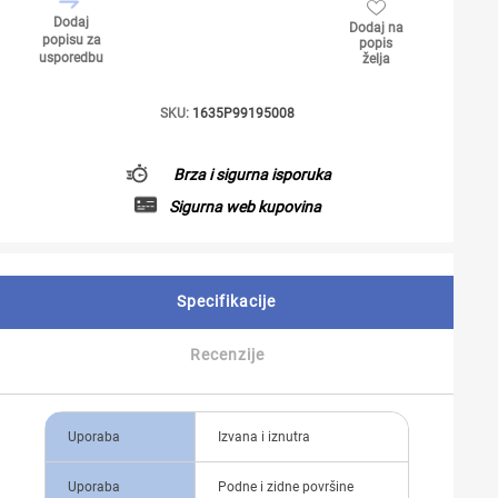
Dodaj
Dodaj na
popisu za
popis
usporedbu
želja
SKU:
1635P99195008
Brza i sigurna isporuka
Sigurna web kupovina
Specifikacije
Recenzije
Uporaba
Izvana i iznutra
Uporaba
Podne i zidne površine