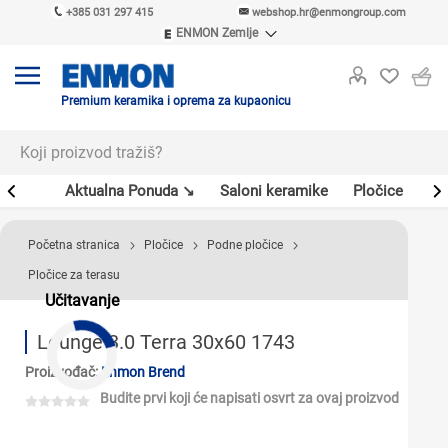
+385 031 297 415
webshop.hr@enmongroup.com
ENMON Zemlje
ENMON SRB
ENMON BIH
ENMON HR
Premium keramika i oprema za kupaonicu
ENMON MKD
er
Aktualna Ponuda ↘
Saloni keramike
Pločice
Sl
Početna stranica
Pločice
Podne pločice
Pločice za terasu
Učitavanje
Lounge 3.0 Terra 30x60 1743
Proizvođač:
Enmon Brend
Budite prvi koji će napisati osvrt za ovaj proizvod