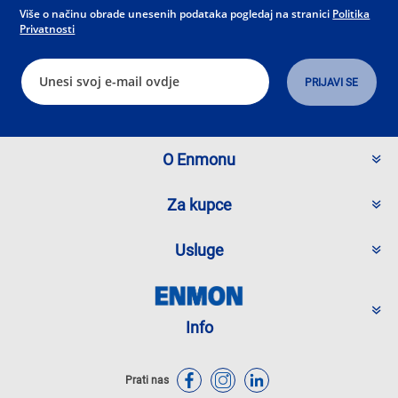
Više o načinu obrade unesenih podataka pogledaj na stranici
Politika
Privatnosti
O Enmonu
Za kupce
Usluge
Info
Prati nas