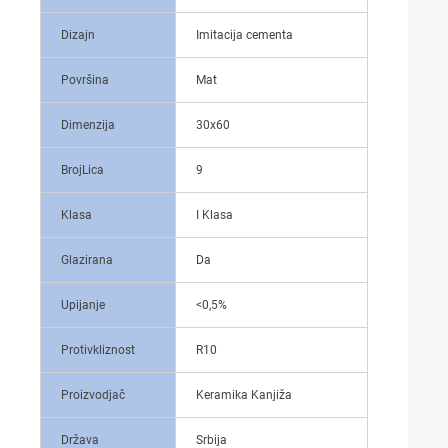
Dizajn
Imitacija cementa
Površina
Mat
Dimenzija
30x60
BrojLica
9
Klasa
I Klasa
Glazirana
Da
Upijanje
<0,5%
Protivkliznost
R10
Proizvodjač
Keramika Kanjiža
Država
Srbija