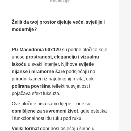
Recenzije
Želiš da tvoj prostor djeluje veće, svjetlije i
modernije?
PG Macedonia 60x120
su podne pločice koje
unose
prostranost, eleganciju i vizualnu
lakoću
u svaki interijer. Njihove
svijetle
nijanse i mramorne šare
podsjećaju na
prirodni kamen iz najotmjenijih vila, dok
polirana površina
reflektira svjetlost i
pojačava efekt luksuza.
Ove pločice nisu samo lijepe – one su
osmišljene za suvremeni život
, gdje estetika
i funkcionalnost idu ruku pod ruku.
Veliki format
doprinosi osjećaju širine u