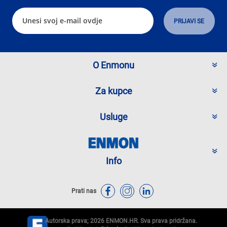
O Enmonu
Za kupce
Usluge
Info
Prati nas
Autorska prava; 2026 ENMON.HR. Sva prava pridržana.