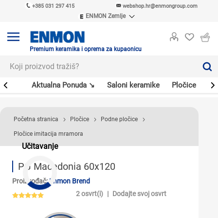
+385 031 297 415
webshop.hr@enmongroup.com
ENMON Zemlje
ENMON SRB
ENMON BIH
ENMON HR
Premium keramika i oprema za kupaonicu
ENMON MKD
er
Aktualna Ponuda ↘
Saloni keramike
Pločice
Sl
Početna stranica
Pločice
Podne pločice
Pločice imitacija mramora
Učitavanje
PG Macedonia 60x120
Proizvođač:
Enmon Brend
2 osvrt(i)
|
Dodajte svoj osvrt