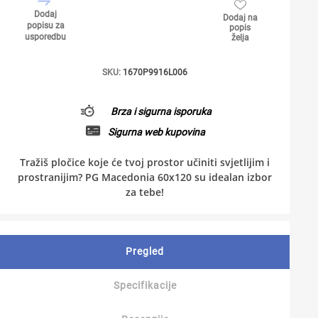
Dodaj
Dodaj na
popisu za
popis
usporedbu
želja
SKU:
1670P9916L006
Brza i sigurna isporuka
Sigurna web kupovina
Tražiš pločice koje će tvoj prostor učiniti svjetlijim i
prostranijim? PG Macedonia 60x120 su idealan izbor
za tebe!
Pregled
Specifikacije