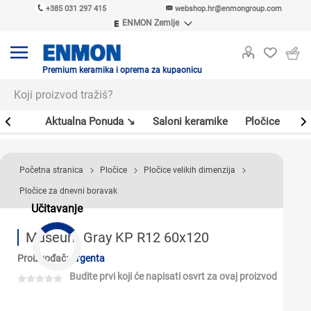
+385 031 297 415
webshop.hr@enmongroup.com
ENMON Zemlje
ENMON SRB
ENMON BIH
ENMON HR
Premium keramika i oprema za kupaonicu
ENMON MKD
er
Aktualna Ponuda ↘
Saloni keramike
Pločice
Sl
Početna stranica
Pločice
Pločice velikih dimenzija
Pločice za dnevni boravak
Učitavanje
Museum Gray KP R12 60x120
Proizvođač:
Argenta
Budite prvi koji će napisati osvrt za ovaj proizvod