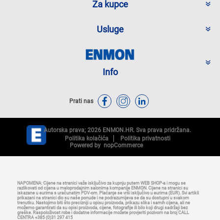
Za kupce
Usluge
Info
Prati nas
Autorska prava; 2026 ENMON.HR. Sva prava pridržana.
Politika kolačića
Politika privatnosti
Powered by
nopCommerce
NAPOMENA: Cijene na stranici važe isključivo za kupnju putem WEB SHOP-a i mogu se
razlikovati od cijena u maloprodajnim salonima kompanije ENMON. Cijene na stranici su
iskazane u eurima s uračunatim PDV-om. Plaćanje se vrši isključivo u eurima (EUR). Svi artikli
prikazani na stranici dio su naše ponude i ne podrazumijeva se da su dostupni u svakom
trenutku. Nastojimo biti što precizniji u opisu proizvoda, prikazu slika i samih cijena, ali ne
možemo garantirati da su opisi proizvoda, cijene, fotografije ili bilo koji drugi sadržaji bez
greške. Raspoloživost robe i dodatne informacije možete provjeriti pozivom na broj CALL
CENTRA +385 (0)31 297 415