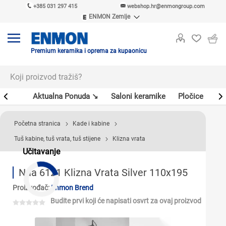
+385 031 297 415
webshop.hr@enmongroup.com
ENMON Zemlje
ENMON SRB
ENMON BIH
ENMON HR
Premium keramika i oprema za kupaonicu
ENMON MKD
er
Aktualna Ponuda ↘
Saloni keramike
Pločice
Sl
Početna stranica
Kade i kabine
Tuš kabine, tuš vrata, tuš stijene
Klizna vrata
Učitavanje
Naa 6121 Klizna Vrata Silver 110x195
Proizvođač:
Enmon Brend
Budite prvi koji će napisati osvrt za ovaj proizvod