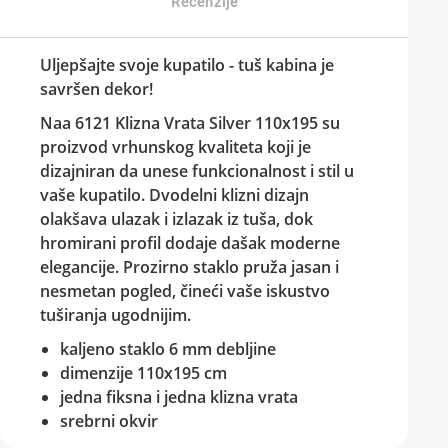
Recenzije
Uljepšajte svoje kupatilo - tuš kabina je
savršen dekor!
Naa 6121 Klizna Vrata Silver 110x195
su
proizvod vrhunskog kvaliteta koji je
dizajniran da unese funkcionalnost i stil u
vaše kupatilo. Dvodelni klizni dizajn
olakšava ulazak i izlazak iz tuša, dok
hromirani profil dodaje dašak moderne
elegancije. Prozirno staklo pruža jasan i
nesmetan pogled, čineći vaše iskustvo
tuširanja ugodnijim.
kaljeno staklo 6 mm debljine
dimenzije 110x195 cm
jedna fiksna i jedna klizna vrata
srebrni okvir