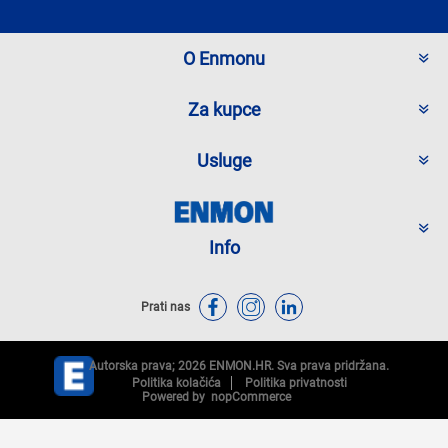
O Enmonu
Za kupce
Usluge
Info
Prati nas
Autorska prava; 2026 ENMON.HR. Sva prava pridržana.
Politika kolačića
Politika privatnosti
Powered by
nopCommerce