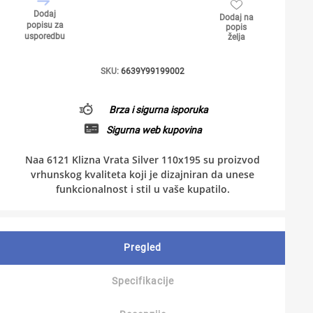
Dodaj
Dodaj na
popisu za
popis
usporedbu
želja
SKU:
6639Y99199002
Brza i sigurna isporuka
Sigurna web kupovina
Naa 6121 Klizna Vrata Silver 110x195 su proizvod
vrhunskog kvaliteta koji je dizajniran da unese
funkcionalnost i stil u vaše kupatilo.
Pregled
Specifikacije