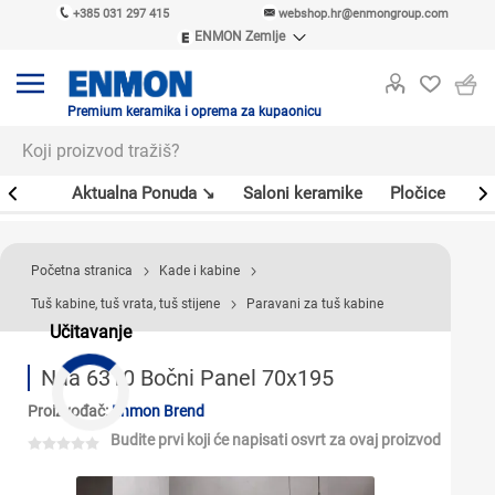
+385 031 297 415
webshop.hr@enmongroup.com
ENMON Zemlje
ENMON SRB
ENMON BIH
ENMON HR
Premium keramika i oprema za kupaonicu
ENMON MKD
er
Aktualna Ponuda ↘
Saloni keramike
Pločice
Sl
Početna stranica
Kade i kabine
Tuš kabine, tuš vrata, tuš stijene
Paravani za tuš kabine
Učitavanje
Naa 6310 Bočni Panel 70x195
Proizvođač:
Enmon Brend
Budite prvi koji će napisati osvrt za ovaj proizvod