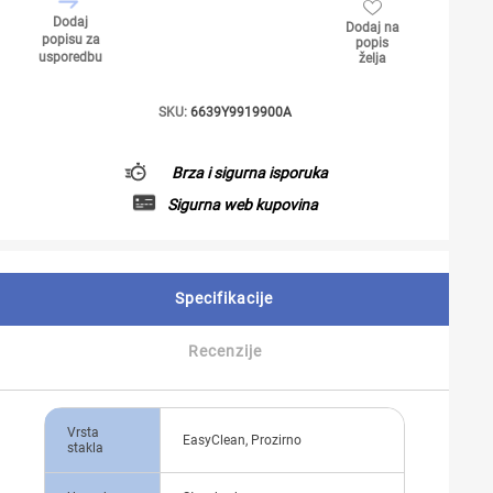
Dodaj
Dodaj na
popisu za
popis
usporedbu
želja
SKU:
6639Y9919900A
Brza i sigurna isporuka
Sigurna web kupovina
Specifikacije
Recenzije
Vrsta
EasyClean, Prozirno
stakla