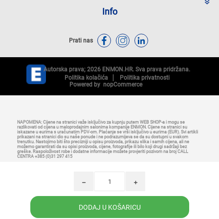
Info
Prati nas
Autorska prava; 2026 ENMON.HR. Sva prava pridržana.
Politika kolačića
Politika privatnosti
Powered by
nopCommerce
NAPOMENA: Cijene na stranici važe isključivo za kupnju putem WEB SHOP-a i mogu se
razlikovati od cijena u maloprodajnim salonima kompanije ENMON. Cijene na stranici su
iskazane u eurima s uračunatim PDV-om. Plaćanje se vrši isključivo u eurima (EUR). Svi artikli
prikazani na stranici dio su naše ponude i ne podrazumijeva se da su dostupni u svakom
trenutku. Nastojimo biti što precizniji u opisu proizvoda, prikazu slika i samih cijena, ali ne
možemo garantirati da su opisi proizvoda, cijene, fotografije ili bilo koji drugi sadržaji bez
greške. Raspoloživost robe i dodatne informacije možete provjeriti pozivom na broj CALL
CENTRA +385 (0)31 297 415
h
i