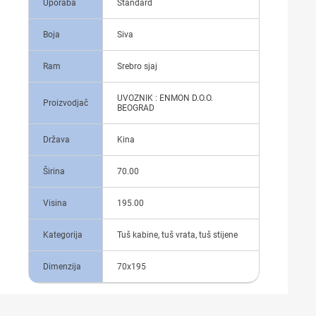
Uporaba
Standard
Boja
Siva
Ram
Srebro sjaj
UVOZNIK : ENMON D.O.O.
Proizvodjač
BEOGRAD
Država
Kina
Širina
70.00
Visina
195.00
Kategorija
Tuš kabine, tuš vrata, tuš stijene
Dimenzija
70x195