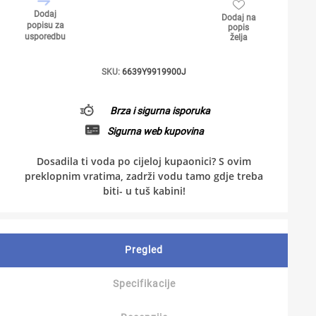
Dodaj
Dodaj na
popisu za
popis
usporedbu
želja
SKU:
6639Y9919900J
Brza i sigurna isporuka
Sigurna web kupovina
Dosadila ti voda po cijeloj kupaonici? S ovim
preklopnim vratima, zadrži vodu tamo gdje treba
biti- u tuš kabini!
Pregled
Specifikacije