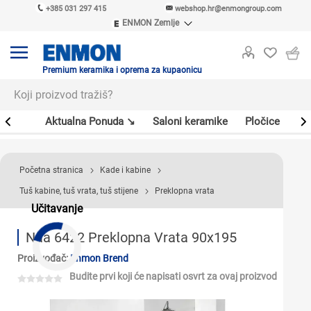
+385 031 297 415
webshop.hr@enmongroup.com
ENMON Zemlje
ENMON SRB
ENMON BIH
ENMON HR
Premium keramika i oprema za kupaonicu
ENMON MKD
er
Aktualna Ponuda ↘
Saloni keramike
Pločice
Sl
Početna stranica
Kade i kabine
Tuš kabine, tuš vrata, tuš stijene
Preklopna vrata
Učitavanje
Naa 6422 Preklopna Vrata 90x195
Proizvođač:
Enmon Brend
Budite prvi koji će napisati osvrt za ovaj proizvod