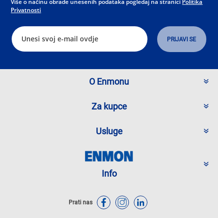
Više o načinu obrade unesenih podataka pogledaj na stranici
Politika
Privatnosti
O Enmonu
Za kupce
Usluge
Info
Prati nas