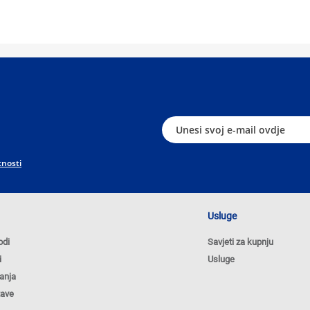
tnosti
Usluge
odi
Savjeti za kupnju
i
Usluge
anja
tave