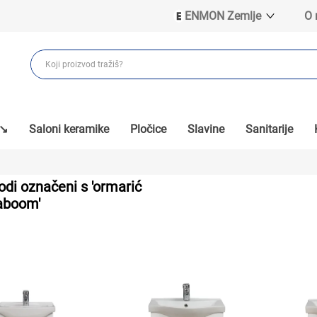
ENMON Zemlje
O
ENMON SRB
ENMON BIH
ENMON HR
ENMON MKD
 ↘
Saloni keramike
Pločice
Slavine
Sanitarije
odi označeni s 'ormarić
aboom'