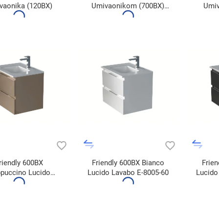
vaonika (120BX)
Umivaonikom (700BX)
Umi
White
riendly 600BX
Friendly 600BX Bianco
Frien
puccino Lucido
Lucido Lavabo E-8005-60
Lucido
vabo E-8005-60