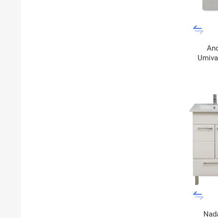
And
Umiva
Nada