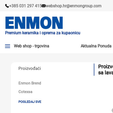
+385 031 297 415
webshop.hr@enmongroup.com
Premium keramika i oprema za kupaonicu
Web shop - trgovina
Aktualna Ponuda
AKTUALNA PONUDA ↘
Proizv
Proizvođači
PLOČICE
sa lav
SLAVINE
Enmon Brend
KADE I KABINE
Cotexsa
SANITARIJE
POGLEDAJ SVE
TUŠEVI