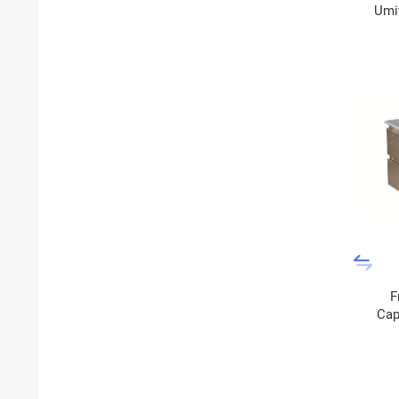
Umi
F
Cap
La