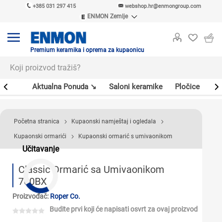
+385 031 297 415
webshop.hr@enmongroup.com
ENMON Zemlje
ENMON SRB
ENMON BIH
ENMON HR
Premium keramika i oprema za kupaonicu
ENMON MKD
er
Aktualna Ponuda ↘
Saloni keramike
Pločice
Sl
Početna stranica
Kupaonski namještaj i ogledala
Kupaonski ormarići
Kupaonski ormarić s umivaonikom
Učitavanje
Classic Ormarić sa Umivaonikom
700BX
Proizvođač:
Roper Co.
Budite prvi koji će napisati osvrt za ovaj proizvod