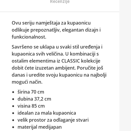
Recenzije
Ovu seriju namještaja za kupaonicu
odlikuje prepoznatljiv, elegantan dizajn i
funkcionalnost.
Savršeno se uklapa u svaki stil uređenja i
kupaonica svih veličina. U kombinaciji s
ostalim elementima iz
CLASSIC
kolekcije
dobit ćete izuzetan ambijent. Poručite još
danas i uredite svoju kupaonicu na najbolji
mogući način.
širina 70 cm
dubina 37,2 cm
visina 85 cm
idealan za mala kupaonica
velik prostor za odlaganje stvari
materijal medijapan