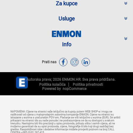
Za kupce
Usluge
Info
Prati nas
Autorska prava; 2026 ENMON.HR. Sva prava pridržana.
Politika kolačića
Politika privatnosti
Powered by
nopCommerce
NAPOMENA: Cijene na stranici važe isključivo za kupnju putem WEB SHOP-a i mogu se
razlikovati od cijena u maloprodajnim salonima kompanije ENMON. Cijene na stranici su
iskazane u eurima s uračunatim PDV-om. Plaćanje se vrši isključivo u eurima (EUR). Svi artikli
prikazani na stranici dio su naše ponude i ne podrazumijeva se da su dostupni u svakom
trenutku. Nastojimo biti što precizniji u opisu proizvoda, prikazu slika i samih cijena, ali ne
možemo garantirati da su opisi proizvoda, cijene, fotografije ili bilo koji drugi sadržaji bez
greške. Raspoloživost robe i dodatne informacije možete provjeriti pozivom na broj CALL
CENTRA +385 (0)31 297 415