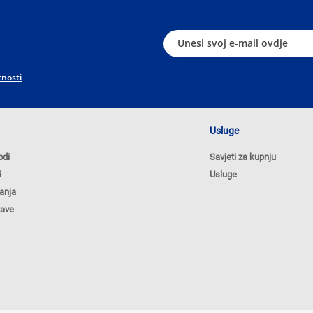
tnosti
Usluge
odi
Savjeti za kupnju
i
Usluge
anja
tave