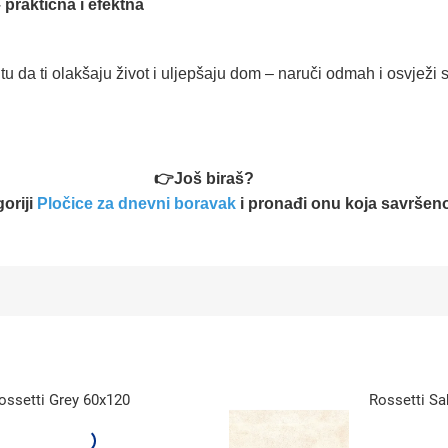
praktična i efektna
tu da ti olakšaju život i uljepšaju dom – naruči odmah i osvježi sv
👉Još biraš?
oriji
Pločice za dnevni boravak
i pronađi onu koja savršeno
ossetti Grey 60x120
Rossetti Sa