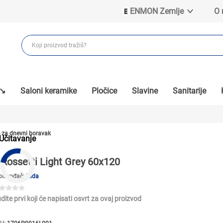
ENMON Zemlje
O
ENMON SRB
ENMON BIH
ENMON HR
ENMON MKD
 ↘
Saloni keramike
Pločice
Slavine
Sanitarije
e za dnevni boravak
Učitavanje
Rossetti Light Grey 60x120
oizvođač:
Izida
dite prvi koji će napisati osvrt za ovaj proizvod