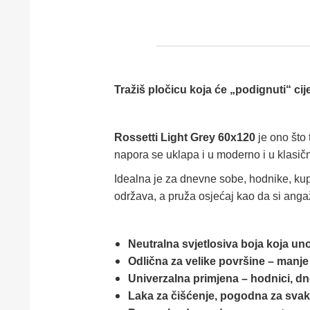
Tražiš pločicu koja će „podignuti“ ci
Rossetti Light Grey 60x120
je ono što 
napora se uklapa i u moderno i u klasi
Idealna je za dnevne sobe, hodnike, kup
održava, a pruža osjećaj kao da si anga
Neutralna svjetlosiva boja koja uno
Odlična za velike površine – manje 
Univerzalna primjena – hodnici, d
Laka za čišćenje, pogodna za sv