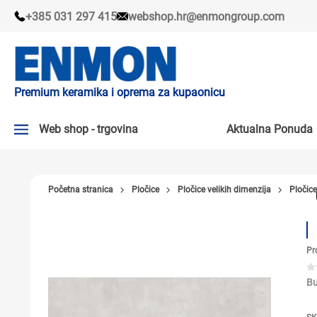
+385 031 297 415
webshop.hr@enmongroup.com
Premium keramika i oprema za kupaonicu
Web shop - trgovina
Aktualna Ponuda
AKTUALNA PONUDA ↘
Početna stranica
Pločice
Pločice velikih dimenzija
Pločic
PLOČICE
SLAVINE
Pr
KADE I KABINE
SANITARIJE
Bu
TUŠEVI