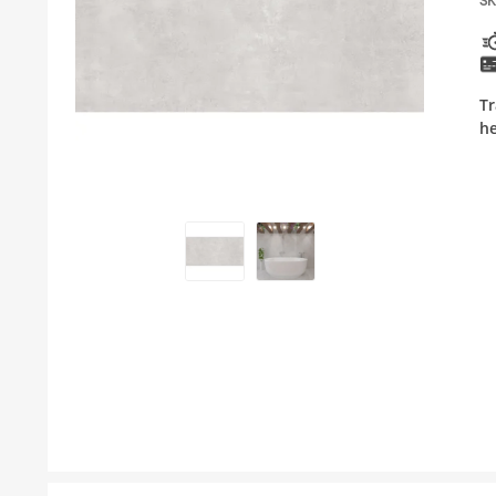
SK
BOJLER
KUPAONSKI NAMJEŠTAJ I OGLEDALA
Tr
KERAMIČARSKI MATERIJALI
he
ALATI ZA INSTALACIJU I UGRADNJU
KUPAONSKA GALANTERIJA
ODVOD VODE
LAJSNE ZA PLOČICE
NAMJEŠTAJ
SVI PROIZVODI