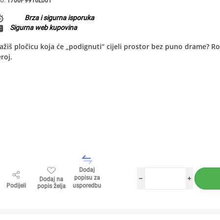
U:
1706P9916L001
Brza i sigurna isporuka
Sigurna web kupovina
ažiš pločicu koja će „podignuti“ cijeli prostor bez puno drame? Ro
roj.
Dodaj
popisu za
Dodaj na
h
i
Podijeli
usporedbu
popis želja