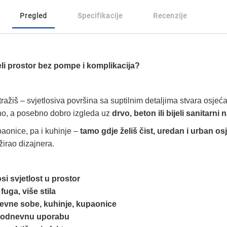
Pregled
Specifikacije
Recenzije
jeli prostor bez pompe i komplikacija?
tražiš – svjetlosiva površina sa suptilnim detaljima stvara osjećaj
čno, a posebno dobro izgleda uz
drvo, beton ili bijeli sanitarni 
aonice, pa i kuhinje –
tamo gdje želiš čist, uredan i urban os
žirao dizajnera.
si svjetlost u prostor
fuga, više stila
nevne sobe, kuhinje, kupaonice
akodnevnu uporabu