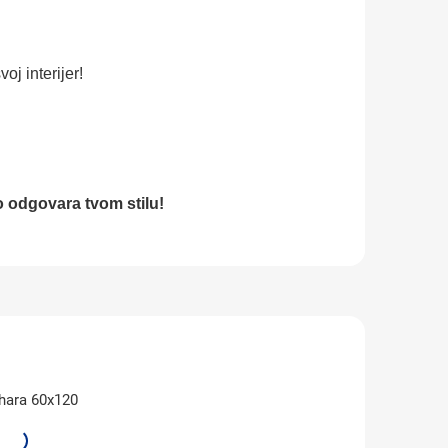
oj interijer!
 odgovara tvom stilu!
hara 60x120