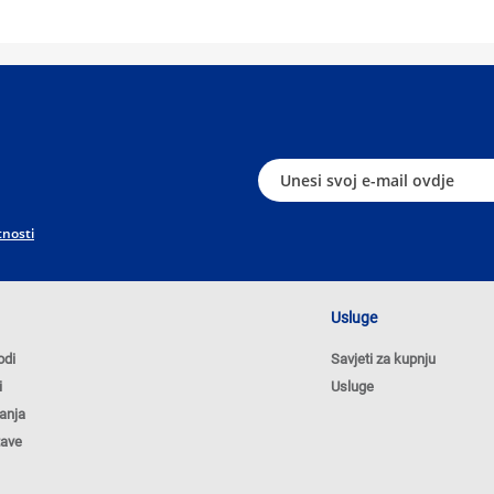
tnosti
Usluge
odi
Savjeti za kupnju
i
Usluge
anja
tave