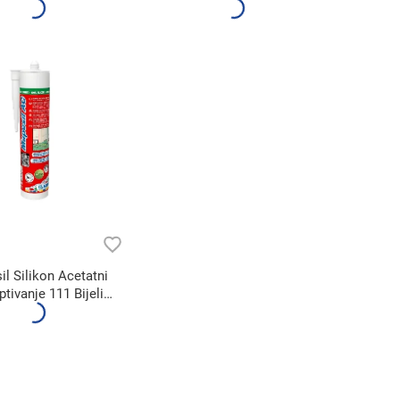
tno Siva (310ml)
(310ml)
l Silikon Acetatni
ptivanje 111 Bijeli
(310ml)