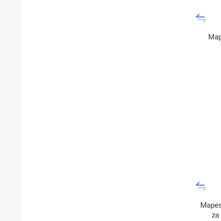
Map
Mapesi
za