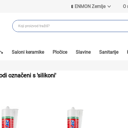
ENMON Zemlje
O
ENMON SRB
ENMON BIH
ENMON HR
ENMON MKD
 ↘
Saloni keramike
Pločice
Slavine
Sanitarije
di označeni s 'silikoni'