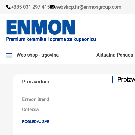
+385 031 297 415
webshop.hr@enmongroup.com
Premium keramika i oprema za kupaonicu
Web shop - trgovina
Aktualna Ponuda
AKTUALNA PONUDA ↘
Proizvo
Proizvođači
PLOČICE
SLAVINE
Enmon Brend
KADE I KABINE
Cotexsa
SANITARIJE
POGLEDAJ SVE
TUŠEVI