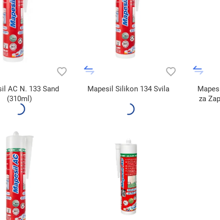
il AC N. 133 Sand
Mapesil Silikon 134 Svila
Mapesi
(310ml)
za Zap