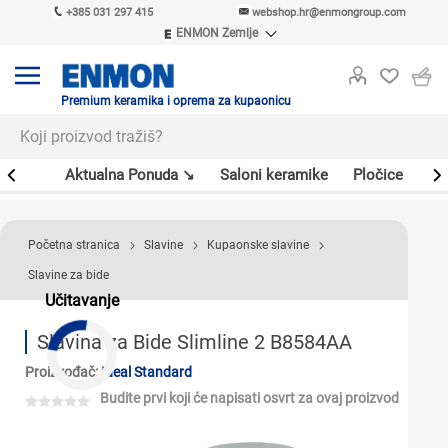
+385 031 297 415
webshop.hr@enmongroup.com
ENMON Zemlje
ENMON SRB
ENMON BIH
ENMON HR
Premium keramika i oprema za kupaonicu
ENMON MKD
er
Aktualna Ponuda ↘
Saloni keramike
Pločice
Sl
Početna stranica
Slavine
Kupaonske slavine
Slavine za bide
Učitavanje
Slavina za Bide Slimline 2 B8584AA
Proizvođač:
Ideal Standard
Budite prvi koji će napisati osvrt za ovaj proizvod