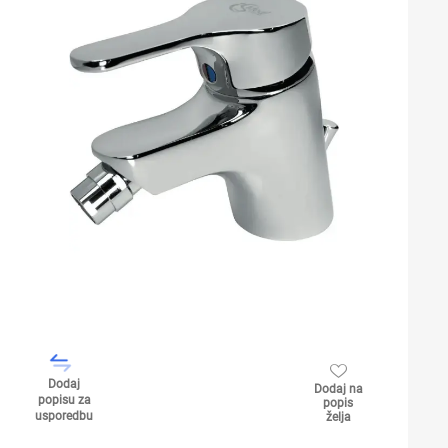
Dodaj
Dodaj na
popisu za
popis
usporedbu
želja