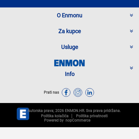
O Enmonu
Za kupce
Usluge
Info
Prati nas
Autorska prava; 2026 ENMON.HR. Sva prava pridržana.
Politika kolačića
Politika privatnosti
Powered by
nopCommerce