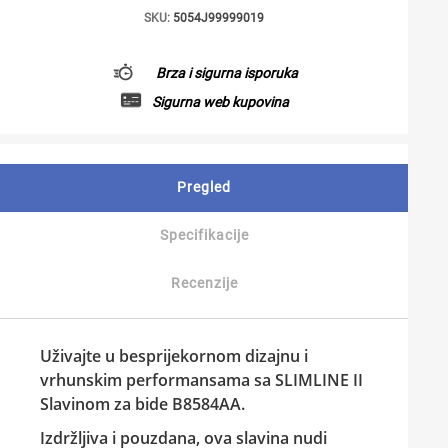
SKU:
5054J99999019
Brza i sigurna isporuka
Sigurna web kupovina
Pregled
Specifikacije
Recenzije
Uživajte u besprijekornom dizajnu i
vrhunskim performansama sa SLIMLINE II
Slavinom za bide B8584AA.
Izdržljiva i pouzdana, ova slavina nudi