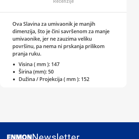
Recenzije
Ova
Slavina za umivaonik
je manjih
dimenzija, što je čini savršenom za manje
umivaonike, jer ne zauzima veliku
površinu, pa nema ni prskanja prilikom
pranja ruku.
Visina ( mm ): 147
Širina (mm): 50
Dužina / Projekcija ( mm ): 152
Newsletter