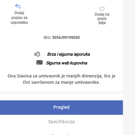
Dodaj
Dodaj na
popisu za
popis
usporedbu
želja
SKU:
5054J9919903D
Brza i sigurna isporuka
Sigurna web kupovina
Ova Slavina za umivaonik je manjih dimenzija, što je
čini savršenom za manje umivaonike.
Pregled
Specifikacije