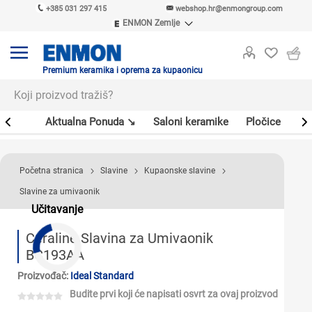
+385 031 297 415
webshop.hr@enmongroup.com
ENMON Zemlje
ENMON SRB
ENMON BIH
ENMON HR
Premium keramika i oprema za kupaonicu
ENMON MKD
er
Aktualna Ponuda ↘
Saloni keramike
Pločice
Sl
Početna stranica
Slavine
Kupaonske slavine
Slavine za umivaonik
Učitavanje
Ceraline Slavina za Umivaonik
BC193AA
Proizvođač:
Ideal Standard
Budite prvi koji će napisati osvrt za ovaj proizvod