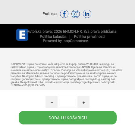
Prati nas
Autorska prava; 2026 ENMON.HR. Sva prava pridržana.
Politika kolačića
Politika privatnosti
Powered by
nopCommerce
NAPOMENA: Cijene na stranici važe isključivo za kupnju putem WEB SHOP-a i mogu se
razlikovati od cijena u maloprodajnim salonima kompanije ENMON. Cijene na stranici su
iskazane u eurima s uračunatim PDV-om. Plaćanje se vrši isključivo u eurima (EUR). Svi artikli
prikazani na stranici dio su naše ponude i ne podrazumijeva se da su dostupni u svakom
trenutku. Nastojimo biti što precizniji u opisu proizvoda, prikazu slika i samih cijena, ali ne
možemo garantirati da su opisi proizvoda, cijene, fotografije ili bilo koji drugi sadržaji bez
greške. Raspoloživost robe i dodatne informacije možete provjeriti pozivom na broj CALL
CENTRA +385 (0)31 297 415
h
i