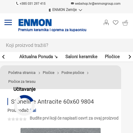
+385 031 297 415
webshop.hr@enmongroup.com
ENMON Zemlje
ENMON SRB
ENMON BIH
ENMON HR
Premium keramika i oprema za kupaonicu
ENMON MKD
er
Aktualna Ponuda ↘
Saloni keramike
Pločice
Sl
Početna stranica
Pločice
Podne pločice
Pločice za terasu
Učitavanje
Stoneline Antracite 60x60 9804
Proizvođač:
Kai
Budite prvi koji će napisati osvrt za ovaj proizvod