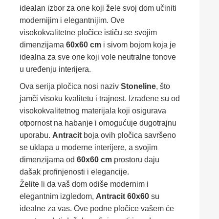
idealan izbor za one koji žele svoj dom učiniti
modernijim i elegantnijim. Ove
visokokvalitetne pločice ističu se svojim
dimenzijama
60x60 cm
i sivom bojom koja je
idealna za sve one koji vole neutralne tonove
u uređenju interijera.
Ova serija pločica nosi naziv
Stoneline
, što
jamči visoku kvalitetu i trajnost. Izrađene su od
visokokvalitetnog materijala koji osigurava
otpornost na habanje i omogućuje dugotrajnu
uporabu.
Antracit
boja ovih pločica savršeno
se uklapa u moderne interijere, a svojim
dimenzijama od
60x60 cm
prostoru daju
dašak profinjenosti i elegancije.
Želite li da vaš dom odiše modernim i
elegantnim izgledom,
Antracit 60x60
su
idealne za vas. Ove podne pločice vašem će