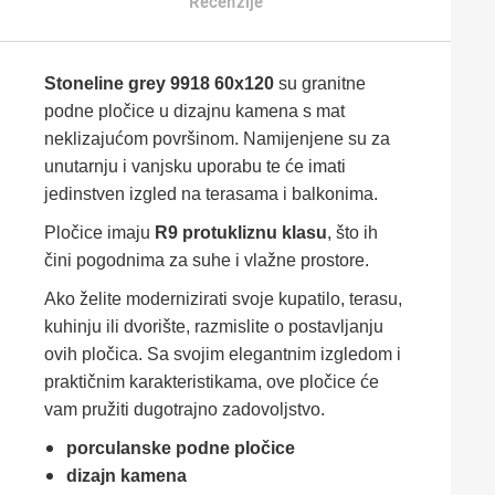
Recenzije
Stoneline grey 9918 60x120
su granitne
podne pločice u dizajnu kamena s mat
neklizajućom površinom. Namijenjene su za
unutarnju i vanjsku uporabu te će imati
jedinstven izgled na terasama i balkonima.
Pločice imaju
R9 protukliznu klasu
, što ih
čini pogodnima za suhe i vlažne prostore.
Ako želite modernizirati svoje kupatilo, terasu,
kuhinju ili dvorište, razmislite o postavljanju
ovih pločica. Sa svojim elegantnim izgledom i
praktičnim karakteristikama, ove pločice će
vam pružiti dugotrajno zadovoljstvo.
porculanske podne pločice
dizajn kamena