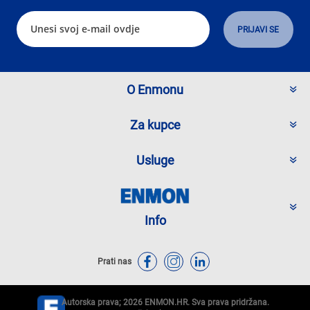
O Enmonu
Za kupce
Usluge
Info
Prati nas
Autorska prava; 2026 ENMON.HR. Sva prava pridržana.