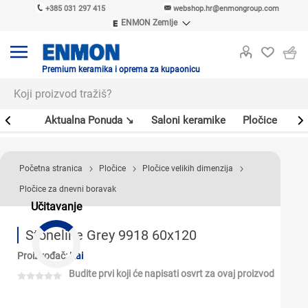
+385 031 297 415
webshop.hr@enmongroup.com
ENMON Zemlje
ENMON SRB
ENMON BIH
ENMON HR
Premium keramika i oprema za kupaonicu
ENMON MKD
er
Aktualna Ponuda ↘
Saloni keramike
Pločice
Sl
Početna stranica
Pločice
Pločice velikih dimenzija
Pločice za dnevni boravak
Učitavanje
Stoneline Grey 9918 60x120
Proizvođač:
Kai
Budite prvi koji će napisati osvrt za ovaj proizvod