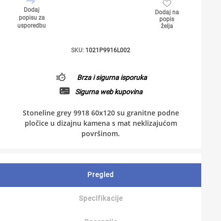
Dodaj
Dodaj na
popisu za
popis
usporedbu
želja
SKU:
1021P9916L002
Brza i sigurna isporuka
Sigurna web kupovina
Stoneline grey 9918 60x120 su granitne podne
pločice u dizajnu kamena s mat neklizajućom
površinom.
Pregled
Specifikacije