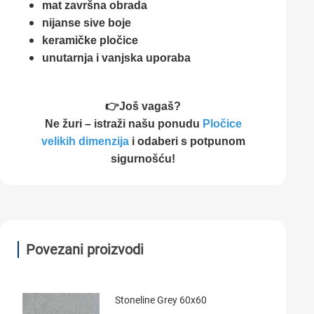
mat završna obrada
nijanse sive boje
keramičke pločice
unutarnja i vanjska uporaba
👉Još vagaš?
Ne žuri – istraži našu ponudu
Pločice
velikih dimenzija
i odaberi s potpunom
sigurnošću!
Povezani proizvodi
Stoneline Grey 60x60