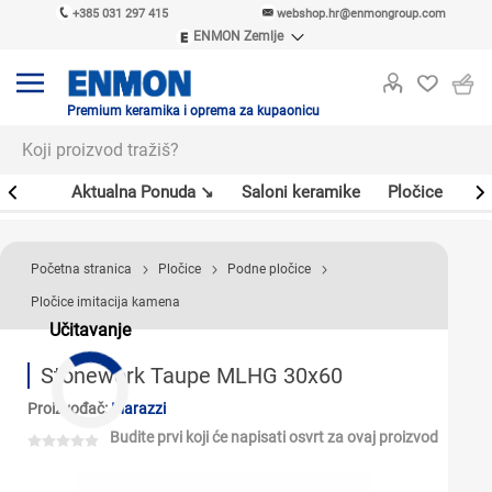
+385 031 297 415
webshop.hr@enmongroup.com
ENMON Zemlje
ENMON SRB
ENMON BIH
ENMON HR
Premium keramika i oprema za kupaonicu
ENMON MKD
er
Aktualna Ponuda ↘
Saloni keramike
Pločice
Sl
Početna stranica
Pločice
Podne pločice
Pločice imitacija kamena
Učitavanje
Stonework Taupe MLHG 30x60
Proizvođač:
Marazzi
Budite prvi koji će napisati osvrt za ovaj proizvod