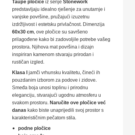
Taupe pločice
iz serije
Stonework
predstavljaju idealno rješenje za unutarnje i
vanjske površine, pružajući izuzetnu
izdržljivost i estetsku privlačnost. Dimenzija
60x30 cm
, ove pločice su savršeno
prilagođene kako bi zadovoljile potrebe vašeg
prostora. Njihova mat površina i dizajn
inspiriran kamenom stvaraju prirodan i
rustičan izgled.
Klasa I
jamči vrhunsku kvalitetu, čineći ih
pouzdanim izborom za podove i zidove.
Smeđa boja unosi toplinu i prirodnu
eleganciju, stvarajući ugodnu atmosferu u
svakom prostoru.
Naručite ove pločice već
danas
kako biste unaprijedili svoj prostor s
karakterističnim pečatom stila.
podne pločice