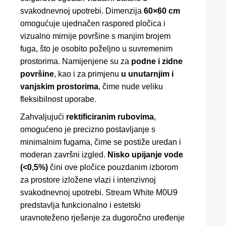
svakodnevnoj upotrebi. Dimenzija
60×60 cm
omogućuje ujednačen raspored pločica i
vizualno mirnije površine s manjim brojem
fuga, što je osobito poželjno u suvremenim
prostorima. Namijenjene su za
podne i zidne
površine
, kao i za primjenu
u unutarnjim i
vanjskim prostorima
, čime nude veliku
fleksibilnost uporabe.
Zahvaljujući
rektificiranim rubovima
,
omogućeno je precizno postavljanje s
minimalnim fugama, čime se postiže uredan i
moderan završni izgled.
Nisko upijanje vode
(<0,5%)
čini ove pločice pouzdanim izborom
za prostore izložene vlazi i intenzivnoj
svakodnevnoj upotrebi. Stream White M0U9
predstavlja funkcionalno i estetski
uravnoteženo rješenje za dugoročno uređenje