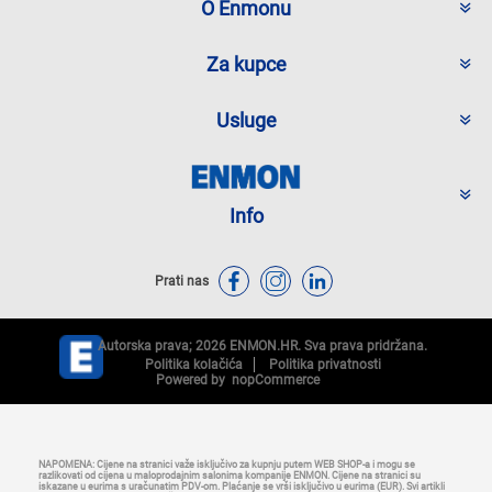
O Enmonu
Za kupce
Usluge
Info
Prati nas
Autorska prava; 2026 ENMON.HR. Sva prava pridržana.
Politika kolačića
Politika privatnosti
Powered by
nopCommerce
NAPOMENA: Cijene na stranici važe isključivo za kupnju putem WEB SHOP-a i mogu se
razlikovati od cijena u maloprodajnim salonima kompanije ENMON. Cijene na stranici su
iskazane u eurima s uračunatim PDV-om. Plaćanje se vrši isključivo u eurima (EUR). Svi artikli