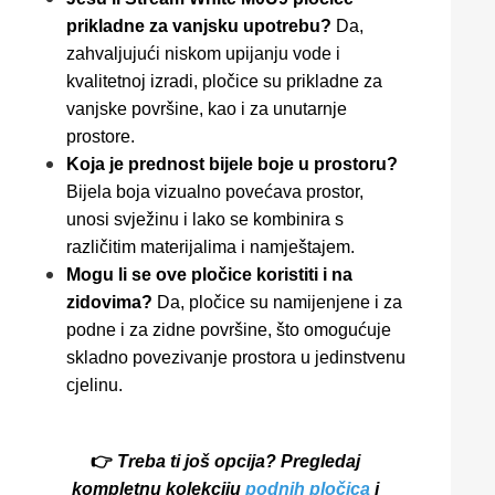
prikladne za vanjsku upotrebu?
Da,
zahvaljujući niskom upijanju vode i
kvalitetnoj izradi, pločice su prikladne za
vanjske površine, kao i za unutarnje
prostore.
Koja je prednost bijele boje u prostoru?
Bijela boja vizualno povećava prostor,
unosi svježinu i lako se kombinira s
različitim materijalima i namještajem.
Mogu li se ove pločice koristiti i na
zidovima?
Da, pločice su namijenjene i za
podne i za zidne površine, što omogućuje
skladno povezivanje prostora u jedinstvenu
cjelinu.
👉
Treba ti još opcija? Pregledaj
kompletnu kolekciju
podnih pločica
i