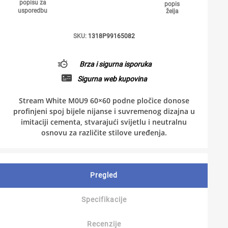
popisu za
popis
usporedbu
želja
SKU:
1318P99165082
Brza i sigurna isporuka
Sigurna web kupovina
Stream White M0U9 60×60 podne pločice donose
profinjeni spoj bijele nijanse i suvremenog dizajna u
imitaciji cementa, stvarajući svijetlu i neutralnu
osnovu za različite stilove uređenja.
Pregled
Specifikacije
Recenzije