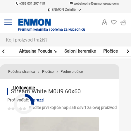
+385 031 297 415
webshop.hr@enmongroup.com
ENMON Zemlje
ENMON SRB
ENMON BIH
ENMON HR
Premium keramika i oprema za kupaonicu
ENMON MKD
er
Aktualna Ponuda ↘
Saloni keramike
Pločice
Sl
Početna stranica
Pločice
Podne pločice
Učitavanje
Stream White M0U9 60x60
Proizvođač:
Marazzi
Budite prvi koji će napisati osvrt za ovaj proizvod