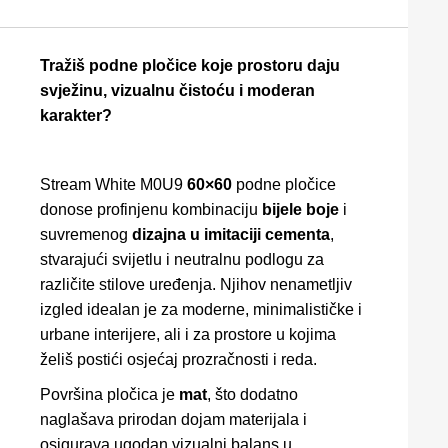
Tražiš podne pločice koje prostoru daju
svježinu, vizualnu čistoću i moderan
karakter?
Stream White M0U9
60×60
podne pločice
donose profinjenu kombinaciju
bijele boje
i
suvremenog
dizajna u imitaciji cementa
,
stvarajući svijetlu i neutralnu podlogu za
različite stilove uređenja. Njihov nenametljiv
izgled idealan je za moderne, minimalističke i
urbane interijere, ali i za prostore u kojima
želiš postići osjećaj prozračnosti i reda.
Površina pločica je
mat
, što dodatno
naglašava prirodan dojam materijala i
osigurava ugodan vizualni balans u