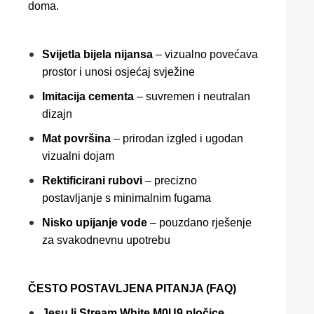
doma.
Svijetla bijela nijansa
– vizualno povećava
prostor i unosi osjećaj svježine
Imitacija cementa
– suvremen i neutralan
dizajn
Mat površina
– prirodan izgled i ugodan
vizualni dojam
Rektificirani rubovi
– precizno
postavljanje s minimalnim fugama
Nisko upijanje vode
– pouzdano rješenje
za svakodnevnu upotrebu
ČESTO POSTAVLJENA PITANJA (FAQ)
Jesu li Stream White M0U9 pločice