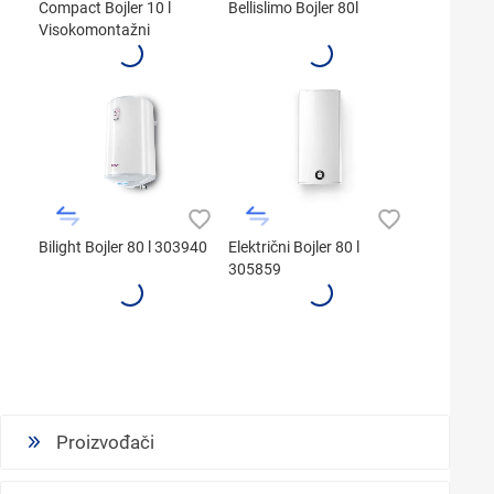
Compact Bojler 10 l
Bellislimo Bojler 80l
Visokomontažni
Bilight Bojler 80 l 303940
Električni Bojler 80 l
305859
Proizvođači