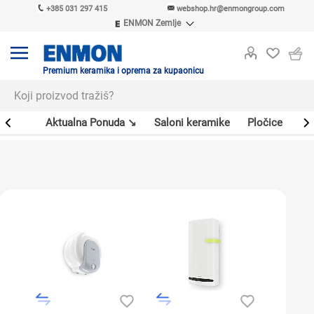
+385 031 297 415
webshop.hr@enmongroup.com
ENMON Zemlje
ENMON SRB
ENMON BIH
ENMON HR
Premium keramika i oprema za kupaonicu
ENMON MKD
er
Aktualna Ponuda ↘
Saloni keramike
Pločice
Sl