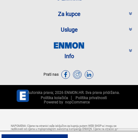
Za kupce
Usluge
Info
Prati nas
Autorska prava; 2026 ENMON.HR. Sva prava pridržana.
Politika kolačića
Politika privatnosti
Powered by
nopCommerce
NAPOMENA: Cijene na stranici važe isključivo za kupnju putem WEB SHOP-a i mogu se
razlikovati od cijena u maloprodajnim salonima kompanije ENMON. Cijene na stranici su
iskazane u eurima s uračunatim PDV-om. Plaćanje se vrši isključivo u eurima (EUR). Svi artikli
prikazani na stranici dio su naše ponude i ne podrazumijeva se da su dostupni u svakom