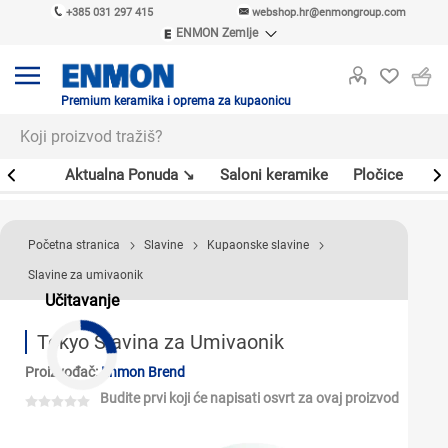
+385 031 297 415
webshop.hr@enmongroup.com
ENMON Zemlje
ENMON SRB
ENMON BIH
ENMON HR
Premium keramika i oprema za kupaonicu
ENMON MKD
er
Aktualna Ponuda ↘
Saloni keramike
Pločice
Sl
Početna stranica
Slavine
Kupaonske slavine
Slavine za umivaonik
Učitavanje
Tokyo Slavina za Umivaonik
Proizvođač:
Enmon Brend
Budite prvi koji će napisati osvrt za ovaj proizvod