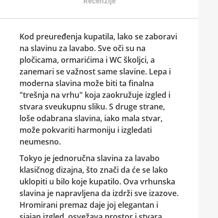
Recenzije
Kod preuređenja kupatila, lako se zaboravi
na
slavinu
za lavabo. Sve oči su na
pločicama, ormarićima i WC školjci, a
zanemari se važnost same
slavine
. Lepa i
moderna
slavina
može biti ta finalna
"trešnja na vrhu" koja zaokružuje izgled i
stvara sveukupnu sliku. S druge strane,
loše odabrana
slavina
, iako mala stvar,
može pokvariti harmoniju i izgledati
neumesno.
Tokyo
je jednoručna
slavina
za lavabo
klasičnog dizajna, što znači da će se lako
uklopiti u bilo koje kupatilo. Ova vrhunska
slavina
je napravljena da izdrži sve izazove.
Hromirani premaz daje joj elegantan i
sjajan izgled, osvežava prostor i stvara