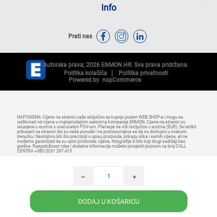
Info
Prati nas
Autorska prava; 2026 ENMON.HR. Sva prava pridržana.
Politika kolačića
Politika privatnosti
Powered by
nopCommerce
NAPOMENA: Cijene na stranici važe isključivo za kupnju putem WEB SHOP-a i mogu se
razlikovati od cijena u maloprodajnim salonima kompanije ENMON. Cijene na stranici su
iskazane u eurima s uračunatim PDV-om. Plaćanje se vrši isključivo u eurima (EUR). Svi artikli
prikazani na stranici dio su naše ponude i ne podrazumijeva se da su dostupni u svakom
trenutku. Nastojimo biti što precizniji u opisu proizvoda, prikazu slika i samih cijena, ali ne
možemo garantirati da su opisi proizvoda, cijene, fotografije ili bilo koji drugi sadržaji bez
greške. Raspoloživost robe i dodatne informacije možete provjeriti pozivom na broj CALL
CENTRA +385 (0)31 297 415
h
i