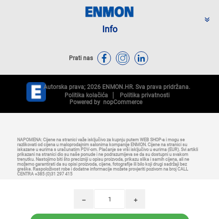
Info
Prati nas
Autorska prava; 2026 ENMON.HR. Sva prava pridržana.
Politika kolačića
Politika privatnosti
Powered by
nopCommerce
NAPOMENA: Cijene na stranici važe isključivo za kupnju putem WEB SHOP-a i mogu se
razlikovati od cijena u maloprodajnim salonima kompanije ENMON. Cijene na stranici su
iskazane u eurima s uračunatim PDV-om. Plaćanje se vrši isključivo u eurima (EUR). Svi artikli
prikazani na stranici dio su naše ponude i ne podrazumijeva se da su dostupni u svakom
trenutku. Nastojimo biti što precizniji u opisu proizvoda, prikazu slika i samih cijena, ali ne
možemo garantirati da su opisi proizvoda, cijene, fotografije ili bilo koji drugi sadržaji bez
greške. Raspoloživost robe i dodatne informacije možete provjeriti pozivom na broj CALL
CENTRA +385 (0)31 297 415
h
i