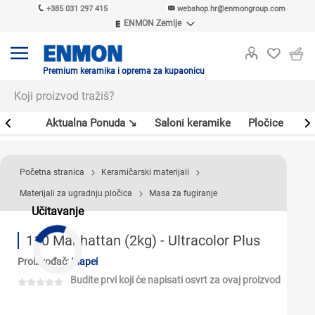
+385 031 297 415
webshop.hr@enmongroup.com
ENMON Zemlje
ENMON SRB
ENMON BIH
ENMON HR
Premium keramika i oprema za kupaonicu
ENMON MKD
er
Aktualna Ponuda ↘
Saloni keramike
Pločice
Sl
Početna stranica
Keramičarski materijali
Materijali za ugradnju pločica
Masa za fugiranje
Učitavanje
110 Manhattan (2kg) - Ultracolor Plus
Proizvođač:
Mapei
Budite prvi koji će napisati osvrt za ovaj proizvod