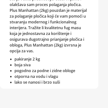
olakšava sam proces polaganja pločica.
Plus Manhattan (2kg)
pouzdan je materijal
za polaganje pločica koji će vam pomoći u
stvaranju modernog i funkcionalnog
interijera. Tražite li kvalitetnu fug masu
koja je jednostavna za korištenje i
osigurava dugotrajno prianjanje pločica i
obloga,
Plus Manhattan (2kg)
izvrsna je
opcija za vas.
pakiranje 2 kg
boja siva
pogodno za podne i zidne obloge
otporna na vodu i vlagu
lako se nanosi i brzo suši