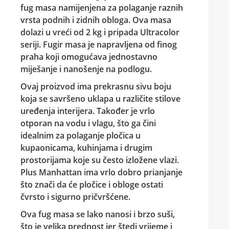
fug masa namijenjena za polaganje raznih
vrsta podnih i zidnih obloga. Ova masa
dolazi u vreći od 2 kg i pripada Ultracolor
seriji. Fugir masa je napravljena od finog
praha koji omogućava jednostavno
miješanje i nanošenje na podlogu.
Ovaj proizvod ima prekrasnu sivu boju
koja se savršeno uklapa u različite stilove
uređenja interijera. Također je vrlo
otporan na vodu i vlagu, što ga čini
idealnim za polaganje pločica u
kupaonicama, kuhinjama i drugim
prostorijama koje su često izložene vlazi.
Plus Manhattan
ima vrlo dobro prianjanje
što znači da će pločice i obloge ostati
čvrsto i sigurno pričvršćene.
Ova fug masa se lako nanosi i brzo suši,
što je velika prednost jer štedi vrijeme i