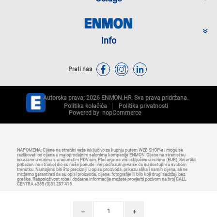
Info
Prati nas
Autorska prava; 2026 ENMON.HR. Sva prava pridržana.
Politika kolačića
Politika privatnosti
Powered by
nopCommerce
NAPOMENA: Cijene na stranici važe isključivo za kupnju putem WEB SHOP-a i mogu se
razlikovati od cijena u maloprodajnim salonima kompanije ENMON. Cijene na stranici su
iskazane u eurima s uračunatim PDV-om. Plaćanje se vrši isključivo u eurima (EUR). Svi artikli
prikazani na stranici dio su naše ponude i ne podrazumijeva se da su dostupni u svakom
trenutku. Nastojimo biti što precizniji u opisu proizvoda, prikazu slika i samih cijena, ali ne
možemo garantirati da su opisi proizvoda, cijene, fotografije ili bilo koji drugi sadržaji bez
greške. Raspoloživost robe i dodatne informacije možete provjeriti pozivom na broj CALL
CENTRA +385 (0)31 297 415
h
i