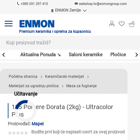
+385 031 297 415
webshop.hr@enmongroup.com
ENMON Zemlje
ENMON SRB
ENMON BIH
ENMON HR
Premium keramika i oprema za kupaonicu
ENMON MKD
er
Aktualna Ponuda ↘
Saloni keramike
Pločice
Sl
Početna stranica
Keramičarski materijali
Materijali za ugradnju pločica
Masa za fugiranje
Učitavanje
135 Polvere Dorata (2kg) - Ultracolor
Plus
Proizvođač:
Mapei
Budite prvi koji će napisati osvrt za ovaj proizvod