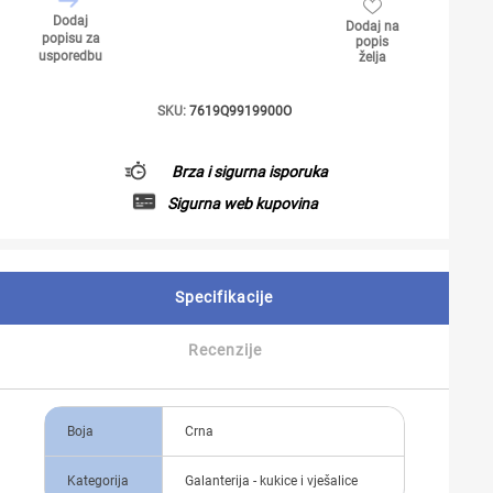
Dodaj
Dodaj na
popisu za
popis
usporedbu
želja
SKU:
7619Q9919900O
Brza i sigurna isporuka
Sigurna web kupovina
Specifikacije
Recenzije
Boja
Crna
Kategorija
Galanterija - kukice i vješalice