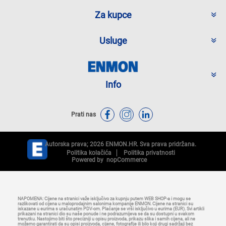
Za kupce
Usluge
Info
Prati nas
Autorska prava; 2026 ENMON.HR. Sva prava pridržana.
Politika kolačića
Politika privatnosti
Powered by
nopCommerce
NAPOMENA: Cijene na stranici važe isključivo za kupnju putem WEB SHOP-a i mogu se
razlikovati od cijena u maloprodajnim salonima kompanije ENMON. Cijene na stranici su
iskazane u eurima s uračunatim PDV-om. Plaćanje se vrši isključivo u eurima (EUR). Svi artikli
prikazani na stranici dio su naše ponude i ne podrazumijeva se da su dostupni u svakom
trenutku. Nastojimo biti što precizniji u opisu proizvoda, prikazu slika i samih cijena, ali ne
možemo garantirati da su opisi proizvoda, cijene, fotografije ili bilo koji drugi sadržaji bez