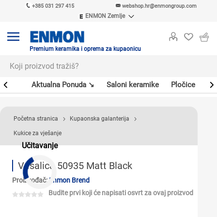
+385 031 297 415
webshop.hr@enmongroup.com
ENMON Zemlje
ENMON SRB
ENMON BIH
ENMON HR
Premium keramika i oprema za kupaonicu
ENMON MKD
er
Aktualna Ponuda ↘
Saloni keramike
Pločice
Sl
Početna stranica
Kupaonska galanterija
Kukice za vješanje
Učitavanje
Vešalica 50935 Matt Black
Proizvođač:
Enmon Brend
Budite prvi koji će napisati osvrt za ovaj proizvod