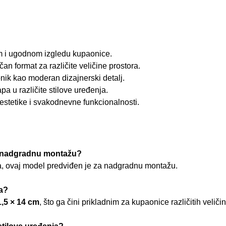
m i ugodnom izgledu kupaonice.
čan format za različite veličine prostora.
nik kao moderan dizajnerski detalj.
pa u različite stilove uređenja.
estetike i svakodnevne funkcionalnosti.
za nadgradnu montažu?
, ovaj model predviđen je za nadgradnu montažu.
a?
1,5 × 14 cm
, što ga čini prikladnim za kupaonice različitih veličin