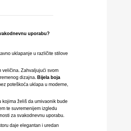
za svakodnevnu uporabu?
avno uklapanje u različite stilove
ih veličina. Zahvaljujući svom
uvremenog dizajna.
Bijela boja
e bez poteškoća uklapa u moderne,
 u kojima želiš da umivaonik bude
ijem te suvremenijem izgledu
alnosti za svakodnevnu uporabu.
storu daje elegantan i uredan