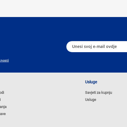
tnosti
Usluge
odi
Savjeti za kupnju
i
Usluge
anja
tave