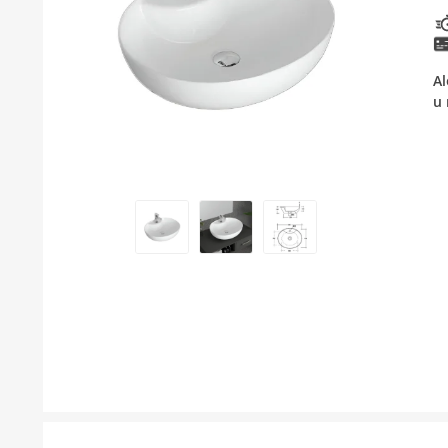
BOJLER
KUPAONSKI NAMJEŠTAJ I OGLEDALA
Al
u 
KERAMIČARSKI MATERIJALI
ALATI ZA INSTALACIJU I UGRADNJU
KUPAONSKA GALANTERIJA
ODVOD VODE
LAJSNE ZA PLOČICE
NAMJEŠTAJ
SVI PROIZVODI