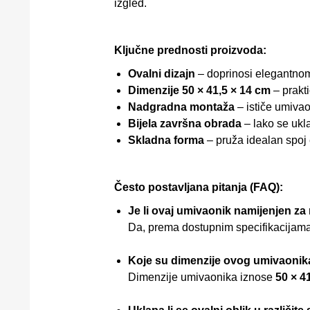
izgled.
Ključne prednosti proizvoda:
Ovalni dizajn
– doprinosi elegantno
Dimenzije 50 × 41,5 × 14 cm
– prakti
Nadgradna montaža
– ističe umivao
Bijela završna obrada
– lako se ukla
Skladna forma
– pruža idealan spoj 
Često postavljana pitanja (FAQ):
Je li ovaj umivaonik namijenjen 
Da, prema dostupnim specifikacijama
Koje su dimenzije ovog umivaonik
Dimenzije umivaonika iznose
50 × 4