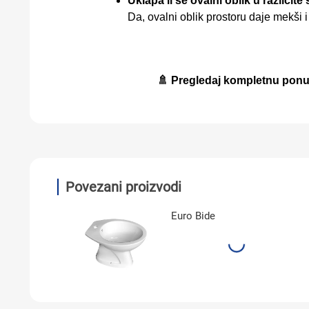
Uklapa li se ovalni oblik u različite
Da, ovalni oblik prostoru daje mekši 
🚿 Pregledaj kompletnu pon
Povezani proizvodi
i
Euro Bide