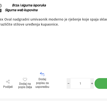
Brza i sigurna isporuka
Sigurna web kupovina
ex Oval nadgradni umivaonik moderno je rješenje koje spaja sklad
različite stilove uređenja kupaonice.
Dodaj
popisu za
Dodaj na
h
i
Podijeli
usporedbu
popis želja