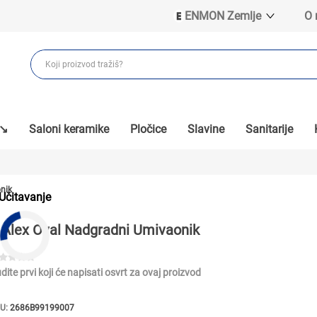
ENMON Zemlje
O
ENMON SRB
ENMON BIH
ENMON HR
ENMON MKD
 ↘
Saloni keramike
Pločice
Slavine
Sanitarije
nik
Učitavanje
Alex Oval Nadgradni Umivaonik
dite prvi koji će napisati osvrt za ovaj proizvod
U:
2686B99199007