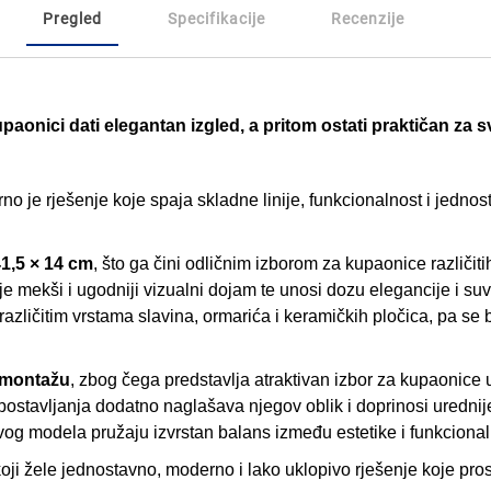
Pregled
Specifikacije
Recenzije
upaonici dati elegantan izgled, a pritom ostati praktičan 
o je rješenje koje spaja skladne linije, funkcionalnost i jednost
41,5 × 14 cm
, što ga čini odličnim izborom za kupaonice različit
je mekši i ugodniji vizualni dojam te unosi dozu elegancije i s
zličitim vrstama slavina, ormarića i keramičkih pločica, pa s
 montažu
, zbog čega predstavlja atraktivan izbor za kupaonice
 postavljanja dodatno naglašava njegov oblik i doprinosi uredn
vog modela pružaju izvrstan balans između estetike i funkcion
oji žele jednostavno, moderno i lako uklopivo rješenje koje pro